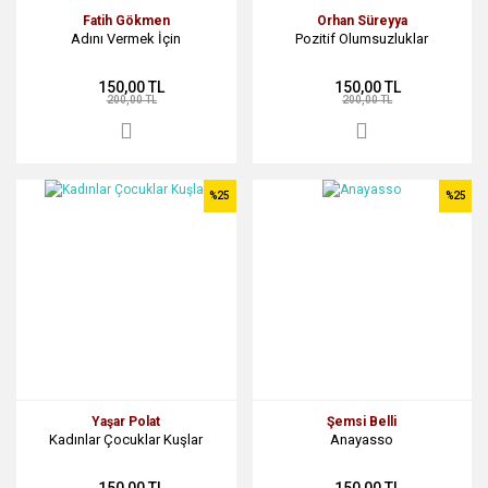
Fatih Gökmen
Orhan Süreyya
Adını Vermek İçin
Pozitif Olumsuzluklar
150,00 TL
150,00 TL
200,00 TL
200,00 TL
%25
%25
Yaşar Polat
Şemsi Belli
Kadınlar Çocuklar Kuşlar
Anayasso
150,00 TL
150,00 TL