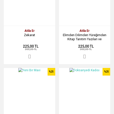
Atila Er
Atila Er
Zekarat
Elimden Dilimden Yüreğimden
Kitap Tanıtım Yazıları ve
Söyleşiler
225,00 TL
225,00 TL
300,00 TL
300,00 TL
%25
%25