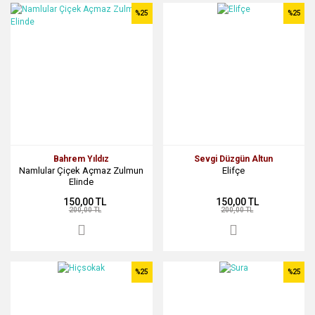
%25
%25
Bahrem Yıldız
Sevgi Düzgün Altun
Namlular Çiçek Açmaz Zulmun
Elifçe
Elinde
150,00 TL
150,00 TL
200,00 TL
200,00 TL
%25
%25