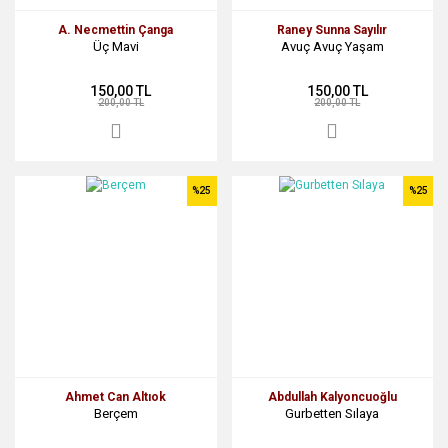
A. Necmettin Çanga
Raney Sunna Sayılır
Üç Mavi
Avuç Avuç Yaşam
150,00 TL
150,00 TL
200,00 TL
200,00 TL
%25
%25
Ahmet Can Altıok
Abdullah Kalyoncuoğlu
Berçem
Gurbetten Sılaya