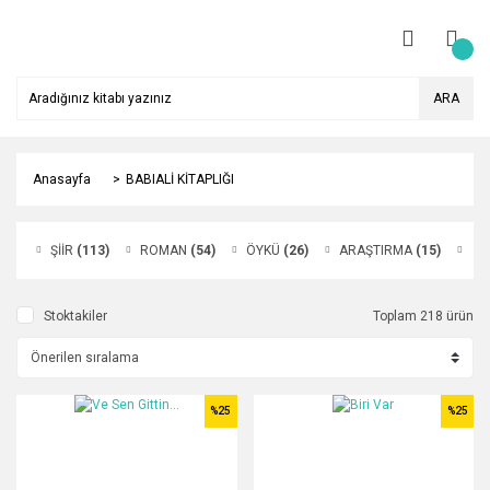
ARA
Anasayfa
BABIALİ KİTAPLIĞI
ŞİİR
(113)
ROMAN
(54)
ÖYKÜ
(26)
ARAŞTIRMA
(15)
De
Stoktakiler
Toplam 218 ürün
%25
%25