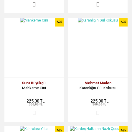
%25
%25
Suna Büyükgül
Mehmet Maden
Mahkeme Cini
Karanlığın Gül Kokusu
225,00 TL
225,00 TL
300,00 TL
300,00 TL
%25
%25