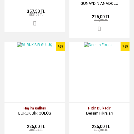
GÜNAYDIN ANADOLU
357,50 TL
550,00 TL
225,00 TL
300,00 TL
%25
%25
Haşim Kafkas
Hıdır Dulkadir
BURUK BİR GÜLÜŞ
Dersim Fıkraları
225,00 TL
225,00 TL
300,00 TL
300,00 TL