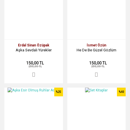
Erdal Sinan Özüpak
İsmet Özün
Aşka Sevdalı Yürekler
He De Be Güzel Gözlüm
150,00 TL
150,00 TL
200,00 TL
200,00 TL
%25
%40