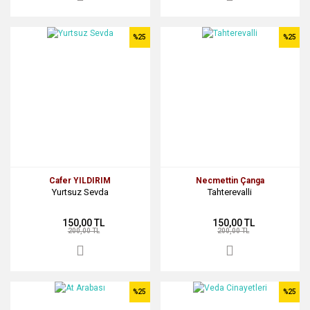
%25
%25
Cafer YILDIRIM
Necmettin Çanga
Yurtsuz Sevda
Tahterevalli
150,00 TL
150,00 TL
200,00 TL
200,00 TL
%25
%25