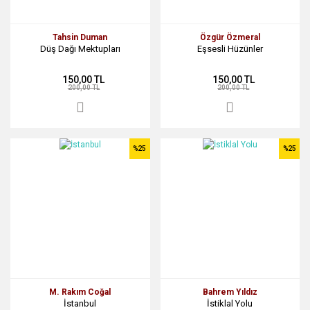
Tahsin Duman
Özgür Özmeral
Düş Dağı Mektupları
Eşsesli Hüzünler
150,00 TL
150,00 TL
200,00 TL
200,00 TL
%25
%25
M. Rakım Coğal
Bahrem Yıldız
İstanbul
İstiklal Yolu