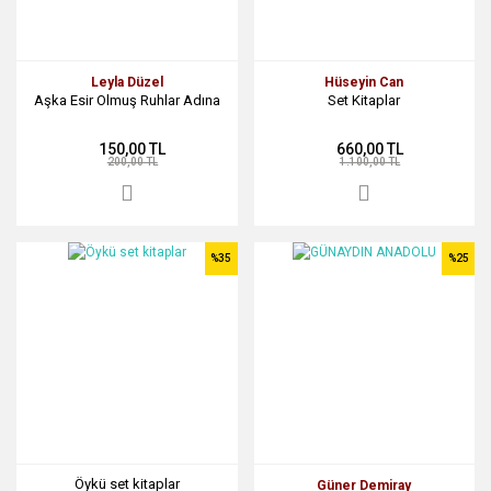
Leyla Düzel
Hüseyin Can
Aşka Esir Olmuş Ruhlar Adına
Set Kitaplar
150,00 TL
660,00 TL
200,00 TL
1.100,00 TL
%35
%25
Öykü set kitaplar
Güner Demiray