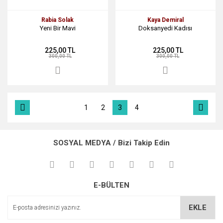
Rabia Solak
Kaya Demiral
Yeni Bir Mavi
Doksanyedi Kadısı
225,00 TL
225,00 TL
300,00 TL
300,00 TL
1
2
3
4
SOSYAL MEDYA / Bizi Takip Edin
E-BÜLTEN
EKLE