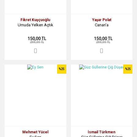
Fikret Kuşçuoğlu
Yaşar Polat
Umuda Yelken Açtık
Canan’a
150,00 TL
150,00 TL
200,00 TL
200,00 TL
%25
%25
Mehmet Yücel
İsmail Türkmen