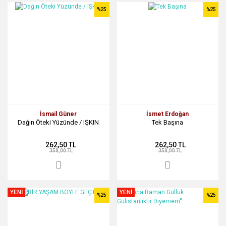
%25
%25
İsmail Güner
İsmet Erdoğan
Dağın Öteki Yüzünde / IŞKIN
Tek Başına
262,50 TL
262,50 TL
350,00 TL
350,00 TL
YENİ
YENİ
%25
%25