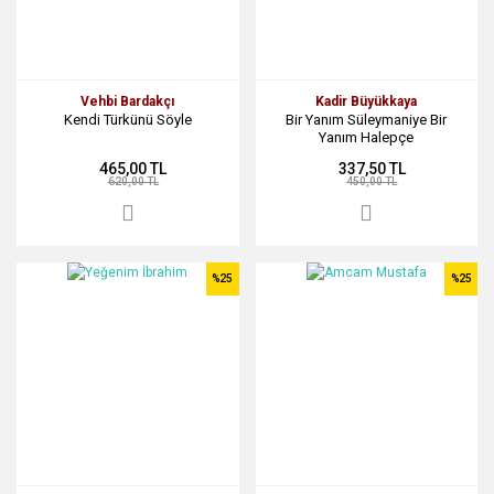
Vehbi Bardakçı
Kadir Büyükkaya
Kendi Türkünü Söyle
Bir Yanım Süleymaniye Bir
Yanım Halepçe
465,00 TL
337,50 TL
620,00 TL
450,00 TL
%25
%25