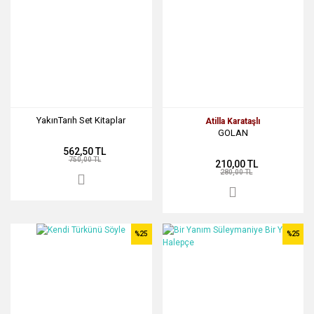
YakınTarıh Set Kitaplar
Atilla Karataşlı
GOLAN
562,50 TL
750,00 TL
210,00 TL
280,00 TL
%25
%25