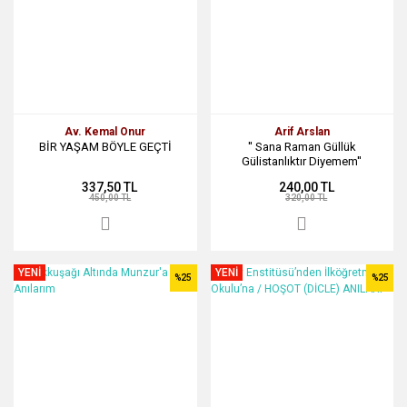
Av. Kemal Onur
Arif Arslan
BİR YAŞAM BÖYLE GEÇTİ
'' Sana Raman Güllük
Gülistanlıktır Diyemem''
337,50 TL
240,00 TL
450,00 TL
320,00 TL
YENİ
YENİ
%25
%25