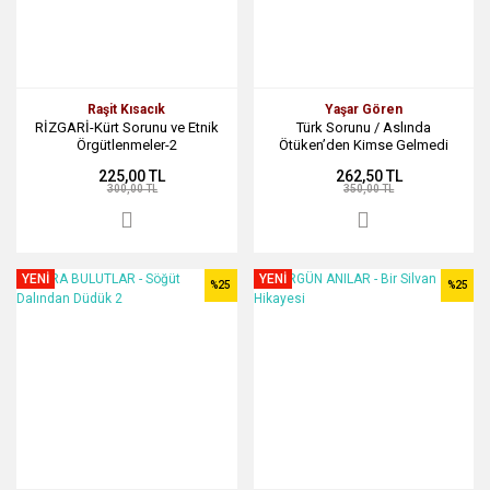
Raşit Kısacık
Yaşar Gören
RİZGARİ-Kürt Sorunu ve Etnik
Türk Sorunu / Aslında
Örgütlenmeler-2
Ötüken’den Kimse Gelmedi
225,00 TL
262,50 TL
300,00 TL
350,00 TL
YENİ
YENİ
%25
%25