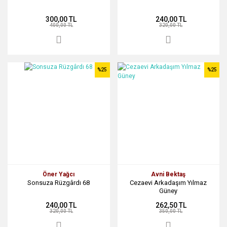
300,00 TL
240,00 TL
400,00 TL
320,00 TL
%25
%25
Öner Yağcı
Avni Bektaş
Sonsuza Rüzgârdı 68
Cezaevi Arkadaşım Yılmaz
Güney
240,00 TL
262,50 TL
320,00 TL
350,00 TL