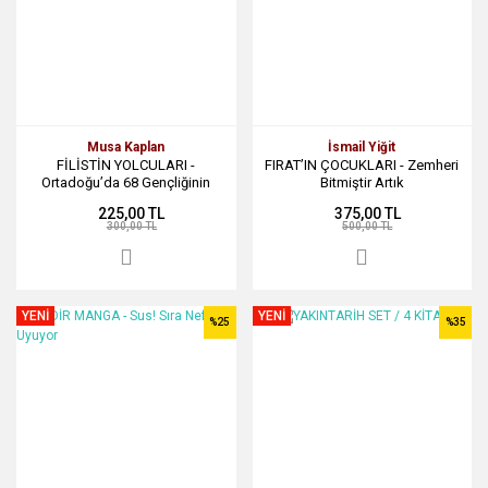
Musa Kaplan
İsmail Yiğit
FİLİSTİN YOLCULARI -
FIRAT’IN ÇOCUKLARI - Zemheri
Ortadoğu’da 68 Gençliğinin
Bitmiştir Artık
Ayak İzleri
225,00 TL
375,00 TL
300,00 TL
500,00 TL
YENİ
YENİ
%25
%35