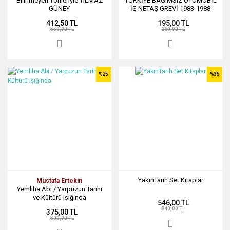
Bilinmeyen Yönleriyle YILMAZ
TÜRKİYE BAĞIMSIZ OTOMOBİL
GÜNEY
İŞ NETAŞ GREVİ 1983-1988
412,50 TL
195,00 TL
550,00 TL
260,00 TL
%25
%35
YakınTarıh Set Kitaplar
Mustafa Ertekin
Yemliha Abi / Yarpuzun Tarihi
ve Kültürü Işığında
546,00 TL
840,00 TL
375,00 TL
500,00 TL