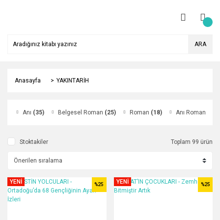
ARA
Anasayfa
YAKINTARİH
Anı
(35)
Belgesel Roman
(25)
Roman
(18)
Anı Roman
(9)
Stoktakiler
Toplam 99 ürün
YENİ
YENİ
%25
%25