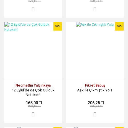
420,00 TL
350,00 TL
%25
%25
Necmettin Yalçınkaya
Fikret Babuş
12 Eylül’de de Çok Güldük
Aşk ile Çıkmıştık Yola
Netekim!
165,00 TL
206,25 TL
220,00 TL
275,00 TL