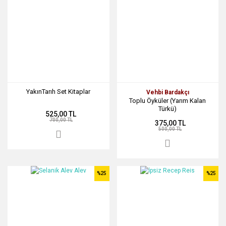
YakınTarıh Set Kitaplar
Vehbi Bardakçı
Toplu Öyküler (Yarım Kalan
Türkü)
525,00 TL
700,00 TL
375,00 TL
500,00 TL
%25
%25