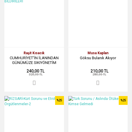
Raşit Kısacık
Musa Kaplan
CUMHURİYET'İN İLANINDAN
Göksu Bulanık Akıyor
GÜNÜMÜZE SIKIYÖNETİM
BİLDİRİLERİ
240,00 TL
210,00 TL
320,00 TL
280,00 TL
%25
%25