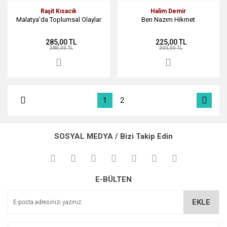
Raşit Kısacık
Halim Demir
Malatya’da Toplumsal Olaylar
Ben Nazım Hikmet
285,00 TL
225,00 TL
380,00 TL
300,00 TL
1
2
SOSYAL MEDYA / Bizi Takip Edin
E-BÜLTEN
EKLE