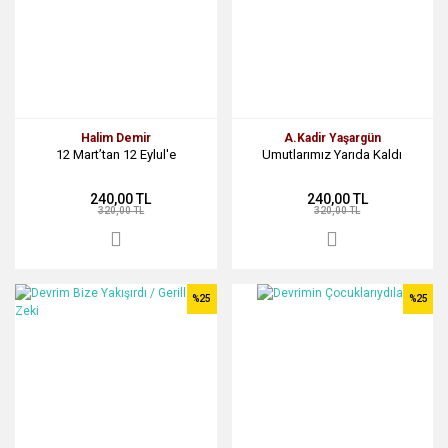
Halim Demir
A.Kadir Yaşargün
12 Mart’tan 12 Eylul'e
Umutlarımız Yarıda Kaldı
240,00 TL
240,00 TL
320,00 TL
320,00 TL
%25
%25