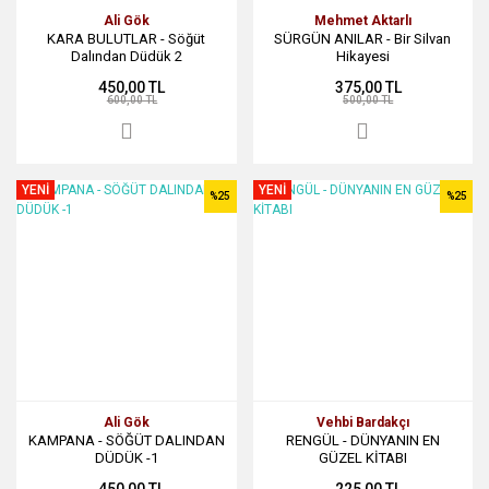
Ali Gök
Mehmet Aktarlı
KARA BULUTLAR - Söğüt
SÜRGÜN ANILAR - Bir Silvan
Dalından Düdük 2
Hikayesi
450,00 TL
375,00 TL
600,00 TL
500,00 TL
YENİ
YENİ
%25
%25
Ali Gök
Vehbi Bardakçı
KAMPANA - SÖĞÜT DALINDAN
RENGÜL - DÜNYANIN EN
DÜDÜK -1
GÜZEL KİTABI
450,00 TL
225,00 TL