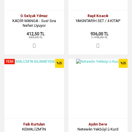
O.Selçuk Yılmaz
Raşit Kısacık
KADİR MANGA - Sus! Sıra
YAKINTARİH SET / 4 KİTAP
Neferi Uyuyor
412,50 TL
936,00 TL
550,00 TL
1.440,00 TL
YENİ
%25
%25
Faik Kurtulan
Aydın Dere
KEMALİZM'İN
Netewên Yekbûyî û Kurd