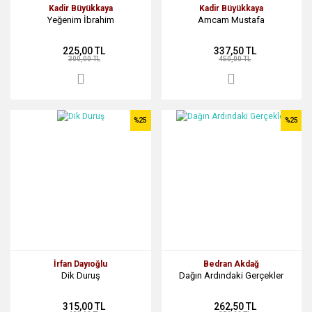
Kadir Büyükkaya
Kadir Büyükkaya
Yeğenim İbrahim
Amcam Mustafa
225,00 TL
337,50 TL
300,00 TL
450,00 TL
%25
%25
İrfan Dayıoğlu
Bedran Akdağ
Dik Duruş
Dağın Ardındaki Gerçekler
315,00 TL
262,50 TL