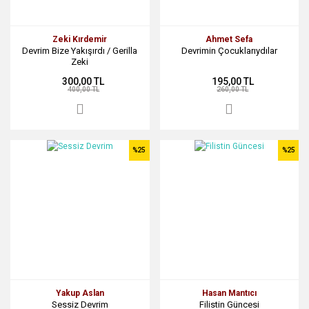
Zeki Kırdemir
Ahmet Sefa
Devrim Bize Yakışırdı / Gerilla
Devrimin Çocuklarıydılar
Zeki
300,00 TL
195,00 TL
400,00 TL
260,00 TL
%25
%25
Yakup Aslan
Hasan Mantıcı
Sessiz Devrim
Filistin Güncesi