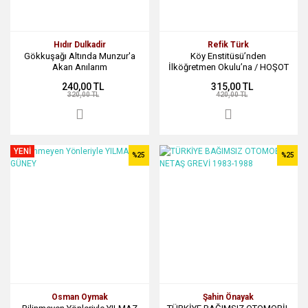
Hıdır Dulkadir
Refik Türk
Gökkuşağı Altında Munzur'a
Köy Enstitüsü’nden
Akan Anılarım
İlköğretmen Okulu’na / HOŞOT
(DİCLE) ANILARI
240,00 TL
315,00 TL
320,00 TL
420,00 TL
YENİ
%25
%25
Osman Oymak
Şahin Önayak