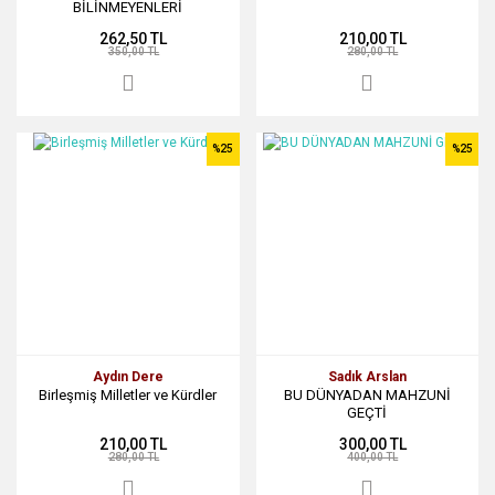
BİLİNMEYENLERİ
262,50 TL
210,00 TL
350,00 TL
280,00 TL
%25
%25
Aydın Dere
Sadık Arslan
Birleşmiş Milletler ve Kürdler
BU DÜNYADAN MAHZUNİ
GEÇTİ
210,00 TL
300,00 TL
280,00 TL
400,00 TL