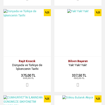
%25
%25
Raşit Kısacık
Bilsen Başaran
Dünyada ve Türkiye de
Yak! Yak! Yak!
İşkencenin Tarihi
375,00 TL
337,50 TL
500,00 TL
450,00 TL
%25
%25