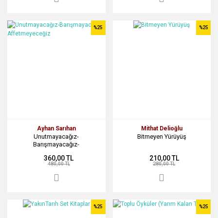
%25
%25
Ayhan Sarıhan
Mithat Delioğlu
Unutmayacağız-
Bitmeyen Yürüyüş
Barışmayacağız-
Affetmeyeceğiz
360,00 TL
210,00 TL
480,00 TL
280,00 TL
%25
%25