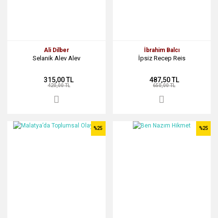
Ali Dilber
İbrahim Balcı
Selanik Alev Alev
İpsiz Recep Reis
315,00 TL
487,50 TL
420,00 TL
650,00 TL
%25
%25