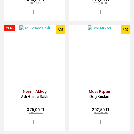
600,00 TL
300,00 TL
YENİ
%25
%25
Nesrin Akkoç
Musa Kaplan
Adı Bende Saklı
Göç Kuşları
375,00 TL
202,50 TL
500,00 TL
270,00 TL