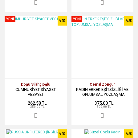
YENİ
YENİ
%25
%25
Doğu Silahçıoğlu
Cemal Zöngür
CUMHURİYET SİYASET
KADIN ERKEK EŞİTSİZLİĞİ VE
VESAYET
TOPLUMSAL YOZLAŞMA
262,50 TL
375,00 TL
350,00 TL
500,00 TL
%25
%25