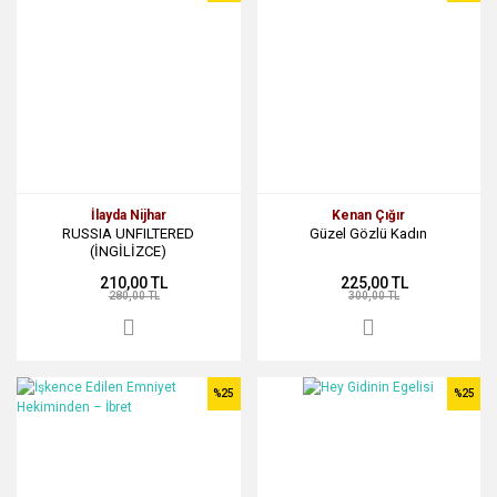
İlayda Nijhar
Kenan Çığır
RUSSIA UNFILTERED
Güzel Gözlü Kadın
(İNGİLİZCE)
210,00 TL
225,00 TL
280,00 TL
300,00 TL
%25
%25