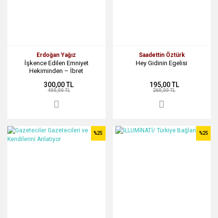
Erdoğan Yağız
Saadettin Öztürk
İşkence Edilen Emniyet
Hey Gidinin Egelisi
Hekiminden – İbret
300,00 TL
195,00 TL
400,00 TL
260,00 TL
%25
%25