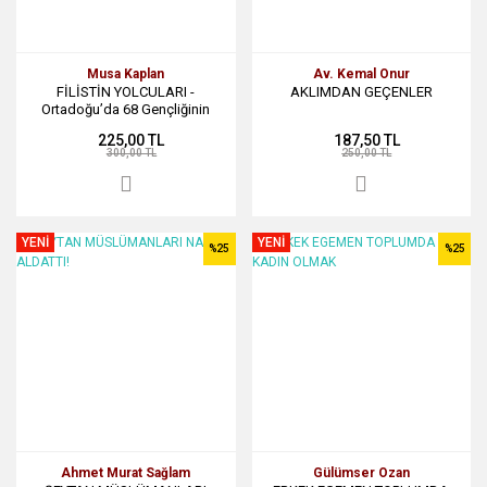
Musa Kaplan
Av. Kemal Onur
FİLİSTİN YOLCULARI -
AKLIMDAN GEÇENLER
Ortadoğu’da 68 Gençliğinin
Ayak İzleri
225,00 TL
187,50 TL
300,00 TL
250,00 TL
YENİ
YENİ
%25
%25
Ahmet Murat Sağlam
Gülümser Ozan