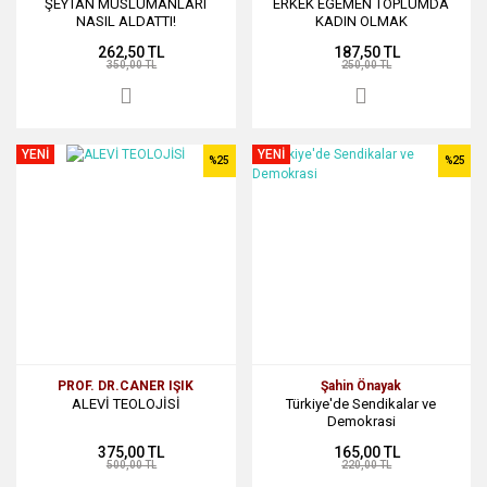
ŞEYTAN MÜSLÜMANLARI
ERKEK EGEMEN TOPLUMDA
NASIL ALDATTI!
KADIN OLMAK
262,50 TL
187,50 TL
350,00 TL
250,00 TL
YENİ
YENİ
%25
%25
PROF. DR.CANER IŞIK
Şahin Önayak
ALEVİ TEOLOJİSİ
Türkiye'de Sendikalar ve
Demokrasi
375,00 TL
165,00 TL
500,00 TL
220,00 TL