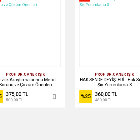
PROF. DR.CANER IŞIK
PROF. DR.CANER IŞIK
evilik Araştırmalarında Metot
HAK SENDE DEYİŞLERİ - Hak 
Sorunu ve Çözüm Önerileri
Şiir Yorumlama-3
375,00 TL
360,00 TL
5
%25
500,00 TL
480,00 TL