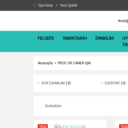
Üye Girişi
/
Yeni Üyelik
FELSEFE
YAKINTARİH
DİNBİLİM
UY
TA
Anasayfa
PROF. DR.CANER IŞIK
SON ÇIKANLAR
(3)
EDEBİYAT
(3)
Stoktakiler
YENİ
YENİ