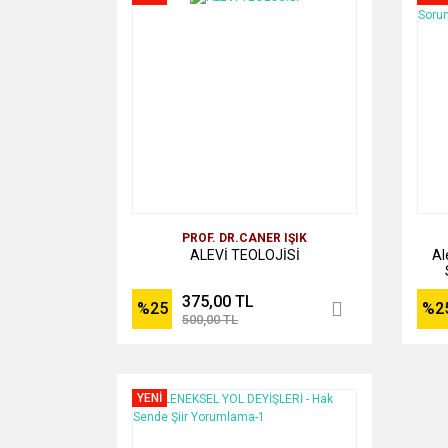
PROF. DR.CANER IŞIK
ALEVİ TEOLOJİSİ
Al
375,00 TL
%25
%2
500,00 TL
YENİ