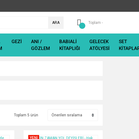
ARA
Toplam -
L
GEZİ
ANI /
BABIALİ
GELECEK
SET
M
GÖZLEM
KİTAPLIĞI
ATÖLYESİ
KİTAPLA
Toplam 5 ürün
YENİ