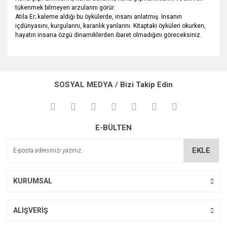
tükenmek bilmeyen arzularını görür.
Atila Er; kaleme aldığı bu öykülerde, insanı anlatmış. İnsanın
içdünyasını, kurgularını, karanlık yanlarını. Kitaptaki öyküleri okurken,
hayatın insana özgü dinamiklerden ibaret olmadığını göreceksiniz.
Bu ürünün fiyat bilgisi, resim, ürün açıklamalarında ve diğer
konularda yetersiz gördüğünüz noktaları öneri formunu
Bu ürüne ilk yorumu siz yapın!
kullanarak tarafımıza iletebilirsiniz.
SOSYAL MEDYA / Bizi Takip Edin
Görüş ve önerileriniz için teşekkür ederiz.
Yorum Yaz
Ürün resmi kalitesiz, bozuk veya görüntülenemiyor.
E-BÜLTEN
Ürün açıklamasında eksik bilgiler bulunuyor.
Ürün bilgilerinde hatalar bulunuyor.
EKLE
Ürün fiyatı diğer sitelerden daha pahalı.
Bu ürüne benzer farklı alternatifler olmalı.
KURUMSAL
ALIŞVERİŞ