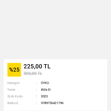
225,00 TL
%25
300,00 TL
Kategori
ÖYKÜ
Yazar
Atila Er
Stok Kodu
3023
Barkod
9789756421796