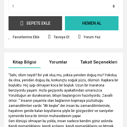
SEPETE EKLE
HEMEN AL
Tavsiye Et
Yorum Yaz
Kitap Bilgisi
Yorumlar
Taksit Seçenekleri
"Sahi, ölüm neydi? Bir yok oluş mu, yoksa yeniden doğuş mu? Yokoluş
da olsa, yeniden doğuş da, korkunçtu soğuk yüzü, ölümün. Kapkara bir
boşluktu. Hiç ışığı olmayan koca bir boşluk. Uzun bir maratona
benziyordu yaşam. Hızla geçiyordu ayakaltından umarsızca.
Yorulduğun an duraksanan, bitişin başlangıcını hazırlıyordu. Zavallı
ömür…” İnsanın yaşamla olan bağlarının kopmaya yüztuttuğu
zamandilimleri vardır. "Ah keşke” der insan bu zamandilimlerinde,
hayatının geride kalan boyutlarına şöyle bir gözgezdirir ve saniyeler
içerisinde koca bir ömrün muhasebesini yapar.
Geri dönüşü olmayan bu yolda, insan sadece kendini görür aslında.
Kendi pişmanlıklarını, kendi acılarını, kendi pişmanlıklarını ve bitmek