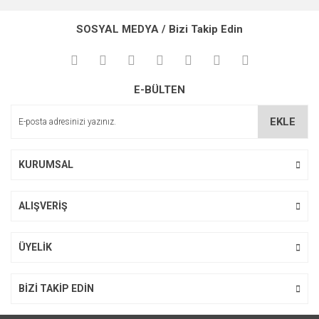
konularda yetersiz gördüğünüz noktaları öneri formunu
Bu ürüne ilk yorumu siz yapın!
kullanarak tarafımıza iletebilirsiniz.
SOSYAL MEDYA / Bizi Takip Edin
Görüş ve önerileriniz için teşekkür ederiz.
Yorum Yaz
Ürün resmi kalitesiz, bozuk veya görüntülenemiyor.
E-BÜLTEN
Ürün açıklamasında eksik bilgiler bulunuyor.
Ürün bilgilerinde hatalar bulunuyor.
EKLE
Ürün fiyatı diğer sitelerden daha pahalı.
Bu ürüne benzer farklı alternatifler olmalı.
KURUMSAL
ALIŞVERİŞ
Gönder
ÜYELİK
BİZİ TAKİP EDİN