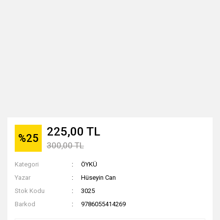
225,00 TL
%25
300,00 TL
Kategori
ÖYKÜ
Yazar
Hüseyin Can
Stok Kodu
3025
Barkod
9786055414269