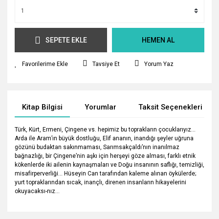
SEPETE EKLE
HEMEN AL
Tavsiye Et
Yorum Yaz
Kitap Bilgisi
Yorumlar
Taksit Seçenekleri
Türk, Kürt, Ermeni, Çingene vs. hepimiz bu toprakların çocuklarıyız...
Arda ile Aram’ın büyük dostluğu, Elif ananın, inandığı şeyler uğruna
gözünü budaktan sakınmaması, Sarımsakçaldı’nın inanılmaz
bağnazlığı, bir Çingene’nin aşkı için herşeyi göze alması, farklı etnik
kökenlerde iki ailenin kaynaşmaları ve Doğu insanının saflığı, temizliği,
misafirperverliği... Hüseyin Can tarafından kaleme alınan öykülerde;
yurt topraklarından sıcak, inançlı, direnen insanların hikayelerini
okuyacaksı-nız...
Bu ürünün fiyat bilgisi, resim, ürün açıklamalarında ve diğer