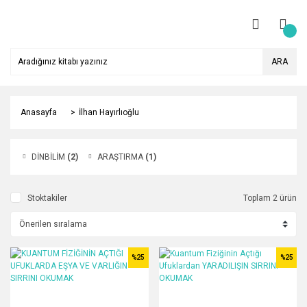
ARA
Anasayfa
İlhan Hayırlıoğlu
DİNBİLİM
(2)
ARAŞTIRMA
(1)
Stoktakiler
Toplam 2 ürün
%25
%25