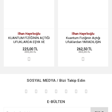
İlhan Hayırlıoğlu
İlhan Hayırlıoğlu
KUANTUM FİZİĞİNİN AÇTIĞI
Kuantum Fiziğinin Açtığı
UFUKLARDA EŞYA VE
Ufuklardan YARADILIŞIN
VARLIĞIN SIRRINI OKUMAK
SIRRINI OKUMAK
225,00 TL
262,50 TL
300,00 TL
350,00 TL
SOSYAL MEDYA / Bizi Takip Edin
E-BÜLTEN