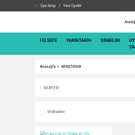
Üye Girişi
/
Yeni Üyelik
FELSEFE
YAKINTARİH
DİNBİLİM
UY
TA
Anasayfa
ARAŞTIRMA
BİLİM
(1)
Stoktakiler