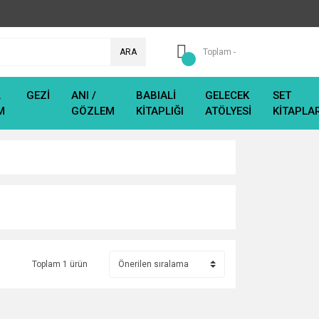
ARA
Toplam -
L
GEZİ
ANI /
BABIALİ
GELECEK
SET
M
GÖZLEM
KİTAPLIĞI
ATÖLYESİ
KİTAPLA
Toplam 1 ürün