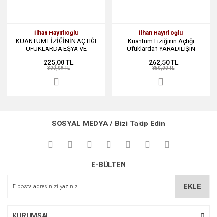
İlhan Hayırlıoğlu
İlhan Hayırlıoğlu
KUANTUM FİZİĞİNİN AÇTIĞI
Kuantum Fiziğinin Açtığı
UFUKLARDA EŞYA VE
Ufuklardan YARADILIŞIN
VARLIĞIN SIRRINI OKUMAK
SIRRINI OKUMAK
225,00 TL
262,50 TL
300,00 TL
350,00 TL
SOSYAL MEDYA / Bizi Takip Edin
E-BÜLTEN
EKLE
KURUMSAL