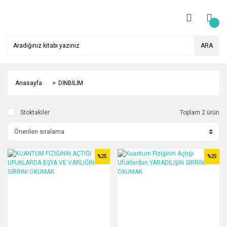
ARA
Anasayfa
DİNBİLİM
Stoktakiler
Toplam 2 ürün
%25
%25