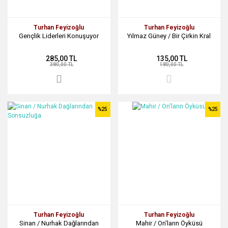
Turhan Feyizoğlu
Turhan Feyizoğlu
Gençlik Liderleri Konuşuyor
Yılmaz Güney / Bir Çirkin Kral
285,00 TL
135,00 TL
380,00 TL
180,00 TL
%25
%25
Turhan Feyizoğlu
Turhan Feyizoğlu
Sinan / Nurhak Dağlarından
Mahir / On'ların Öyküsü