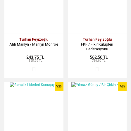
Turhan Feyizoğlu
Turhan Feyizoğlu
Ahh Marilyn / Marilyn Monroe
FKF / Fikir Kulüpleri
Federasyonu
243,75 TL
562,50 TL
325,00 TL
750,00 TL
%25
%25