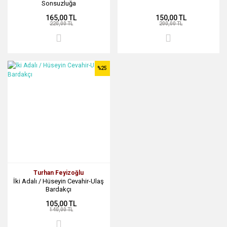
Sonsuzluğa
165,00 TL
150,00 TL
220,00 TL
200,00 TL
%25
Turhan Feyizoğlu
İki Adalı / Hüseyin Cevahir-Ulaş
Bardakçı
105,00 TL
140,00 TL