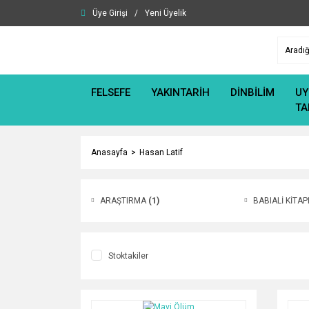
Üye Girişi
/
Yeni Üyelik
FELSEFE
YAKINTARİH
DİNBİLİM
UY
TA
Anasayfa
Hasan Latif
ARAŞTIRMA
(1)
BABIALİ KİTAP
Stoktakiler