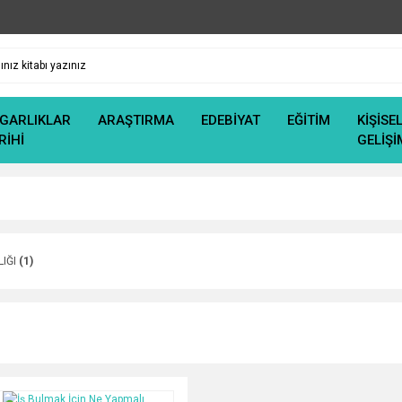
GARLIKLAR
ARAŞTIRMA
EDEBİYAT
EĞİTİM
KİŞİSE
RİHİ
GELİŞİ
LIĞI
(1)