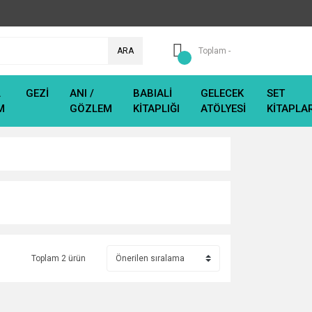
ARA
Toplam -
L
GEZİ
ANI /
BABIALİ
GELECEK
SET
M
GÖZLEM
KİTAPLIĞI
ATÖLYESİ
KİTAPLA
Toplam 2 ürün