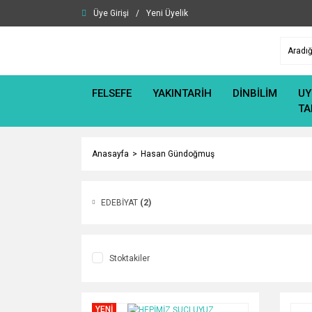
Üye Girişi
/
Yeni Üyelik
FELSEFE
YAKINTARİH
DİNBİLİM
UY
TA
Anasayfa
Hasan Gündoğmuş
EDEBİYAT
(2)
Stoktakiler
YENİ