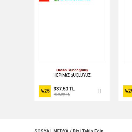
Hasan Gündoğmuş
HEPİMİZ ŞUÇLUYUZ
337,50 TL
%25
%2
450,00 TL
SOSYAL MEDYA / Bizi Takip Edin