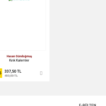
Hasan Gündoğmuş
Kırık Kalemler
337,50 TL
5
450,00 TL
E-BÜLTEN