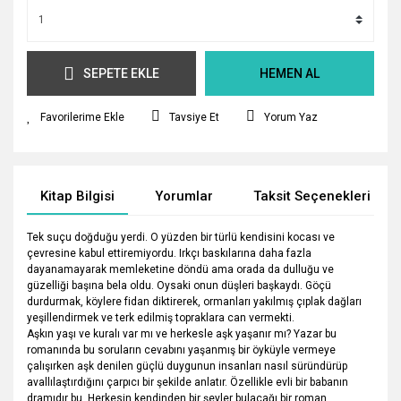
SEPETE EKLE
HEMEN AL
Tavsiye Et
Yorum Yaz
Kitap Bilgisi
Yorumlar
Taksit Seçenekleri
Tek suçu doğduğu yerdi. O yüzden bir türlü kendisini kocası ve
çevresine kabul ettiremiyordu. Irkçı baskılarına daha fazla
dayanamayarak memleketine döndü ama orada da dulluğu ve
güzelliği başına bela oldu. Oysaki onun düşleri başkaydı. Göçü
durdurmak, köylere fidan diktirerek, ormanları yakılmış çıplak dağları
yeşillendirmek ve terk edilmiş topraklara can vermekti.
Aşkın yaşı ve kuralı var mı ve herkesle aşk yaşanır mı? Yazar bu
romanında bu soruların cevabını yaşanmış bir öyküyle vermeye
çalışırken aşk denilen güçlü duygunun insanları nasıl süründürüp
avallılaştırdığını çarpıcı bir şekilde anlatır. Özellikle evli bir babanın
dramıdır bu. Herkesin kendinden bir şeyler bulacağı bir roman.