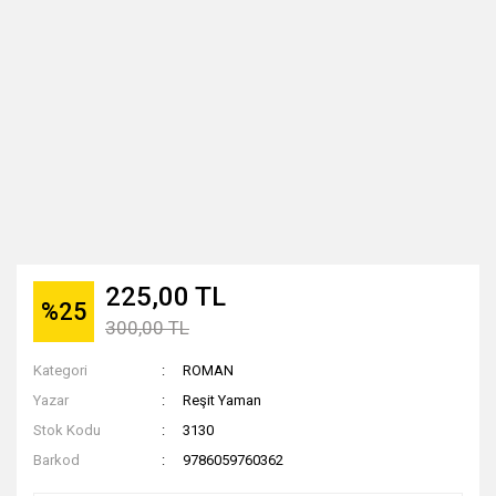
225,00 TL
%25
300,00 TL
Kategori
ROMAN
Yazar
Reşit Yaman
Stok Kodu
3130
Barkod
9786059760362