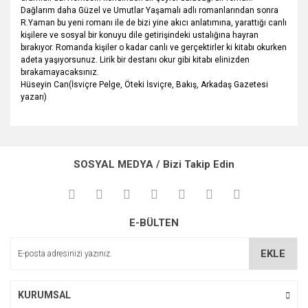
Dağlarım daha Güzel ve Umutlar Yaşamalı adlı romanlarından sonra
R.Yaman bu yeni romanı ile de bizi yine akıcı anlatımına, yarattığı canlı
kişilere ve sosyal bir konuyu dile getirişindeki ustalığına hayran
bırakıyor. Romanda kişiler o kadar canlı ve gerçektirler ki kitabı okurken
adeta yaşıyorsunuz. Lirik bir destanı okur gibi kitabı elinizden
bırakamayacaksınız.
Hüseyin Can(İsviçre Pelge, Öteki İsviçre, Bakış, Arkadaş Gazetesi
yazarı)
Bu ürünün fiyat bilgisi, resim, ürün açıklamalarında ve diğer
konularda yetersiz gördüğünüz noktaları öneri formunu
Bu ürüne ilk yorumu siz yapın!
kullanarak tarafımıza iletebilirsiniz.
SOSYAL MEDYA / Bizi Takip Edin
Görüş ve önerileriniz için teşekkür ederiz.
Yorum Yaz
Ürün resmi kalitesiz, bozuk veya görüntülenemiyor.
E-BÜLTEN
Ürün açıklamasında eksik bilgiler bulunuyor.
Ürün bilgilerinde hatalar bulunuyor.
EKLE
Ürün fiyatı diğer sitelerden daha pahalı.
Bu ürüne benzer farklı alternatifler olmalı.
KURUMSAL