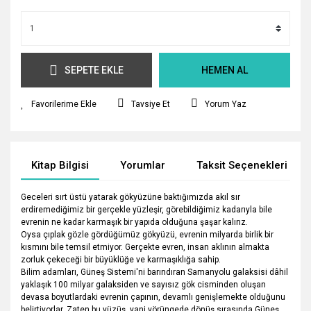
SEPETE EKLE
HEMEN AL
Tavsiye Et
Yorum Yaz
Kitap Bilgisi
Yorumlar
Taksit Seçenekleri
Geceleri sırt üstü yatarak gökyüzüne baktığımızda akıl sır
erdiremediğimiz bir gerçekle yüzleşir, görebildiğimiz kadarıyla bile
evrenin ne kadar karmaşık bir yapıda olduğuna şaşar kalırız.
Oysa çıplak gözle gördüğümüz gökyüzü, evrenin milyarda birlik bir
kısmını bile temsil etmiyor. Gerçekte evren, insan aklının almakta
zorluk çekeceği bir büyüklüğe ve karmaşıklığa sahip.
Bilim adamları, Güneş Sistemi'ni barındıran Samanyolu galaksisi dâhil
yaklaşık 100 milyar galaksiden ve sayısız gök cisminden oluşan
devasa boyutlardaki evrenin çapının, devamlı genişlemekte olduğunu
belirtiyorlar. Zaten bu yüzüş, yani yörüngede dönüş sırasında Güneş,