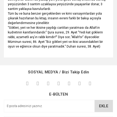
yeryüzünden 3 santim uzaklaşsa yeryüzünde yaşayanlar donar, 3
santim yaklaşsa kavrulurlardı.
Tüm bu ve buna benzer gerçeklerden ve kimi varsayımlardan yola
çıkarak hazırlanan bu kitap, insanın evreni farklı bir bakışı açısıyla
değerlendirmesine yöneliktir.
"Gökleri, yeri ve her ikisine yaydığı canlıları yaratması da Allah'ın
kudretinin kanıtlarındandır." Şura suresi, 29. Ayet "Yedi kat göklerin
rabbi, azametli arş'ın rabbi kimdir?" Diye sor; "Allah'tır" diyecekler.
Müminun suresi, 86. Ayet "Biz gökleri yeri ve ikisi arasındakileri bir
oyun ve eğlence olsun diye yaratmadık." Duhan suresi, 38. Ayet)
Bu ürünün fiyat bilgisi, resim, ürün açıklamalarında ve diğer
konularda yetersiz gördüğünüz noktaları öneri formunu
Bu ürüne ilk yorumu siz yapın!
kullanarak tarafımıza iletebilirsiniz.
SOSYAL MEDYA / Bizi Takip Edin
Görüş ve önerileriniz için teşekkür ederiz.
Yorum Yaz
Ürün resmi kalitesiz, bozuk veya görüntülenemiyor.
E-BÜLTEN
Ürün açıklamasında eksik bilgiler bulunuyor.
Ürün bilgilerinde hatalar bulunuyor.
EKLE
Ürün fiyatı diğer sitelerden daha pahalı.