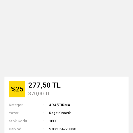
277,50 TL
%25
370,00 TL
Kategori
ARAŞTIRMA
Yazar
Raşit Kısacık
Stok Kodu
1800
Barkod
9786054723096