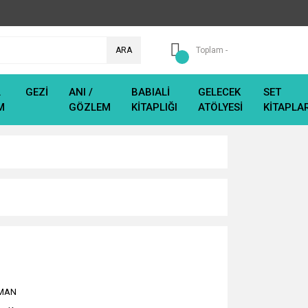
ARA
Toplam -
L
GEZİ
ANI /
BABIALİ
GELECEK
SET
M
GÖZLEM
KİTAPLIĞI
ATÖLYESİ
KİTAPLA
MAN