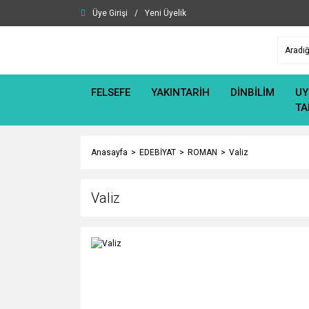
Üye Girişi
/
Yeni Üyelik
FELSEFE
YAKINTARİH
DİNBİLİM
UY
TA
Anasayfa
EDEBİYAT
ROMAN
Valiz
Valiz