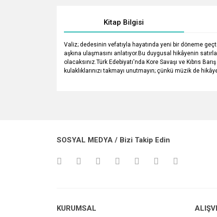
Kitap Bilgisi
Valiz; dedesinin vefatıyla hayatında yeni bir döneme geçt
aşkına ulaşmasını anlatıyor.Bu duygusal hikâyenin satırl
olacaksınız.Türk Edebiyatı'nda Kore Savaşı ve Kıbrıs Barış 
kulaklıklarınızı takmayı unutmayın; çünkü müzik de hikâyey
Bu ürünün fiyat bilgisi, resim, ürün açıklamalarında v
Görüş ve önerileriniz için teşekkür ederiz.
Ürün resmi kalitesiz, bozuk veya görüntülenemiyo
SOSYAL MEDYA / Bizi Takip Edin
Ürün açıklamasında eksik bilgiler bulunuyor.
Ürün bilgilerinde hatalar bulunuyor.
Ürün fiyatı diğer sitelerden daha pahalı.
Bu ürüne benzer farklı alternatifler olmalı.
KURUMSAL
ALIŞV