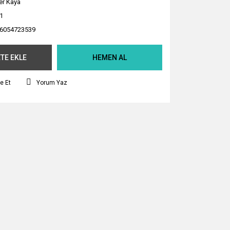
er Kaya
1
6054723539
TE EKLE
HEMEN AL
e Et
Yorum Yaz