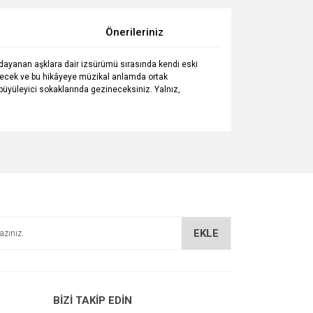
Önerileriniz
e dayanan aşklara dair izsürümü sırasında kendi eski
bilecek ve bu hikâyeye müzikal anlamda ortak
n büyüleyici sokaklarında gezineceksiniz. Yalnız,
za iletebilirsiniz.
EKLE
BİZİ TAKİP EDİN