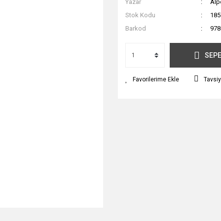
Yazar
Alp
Stok Kodu
185
Barkod
978
SEPE
Tavsiy