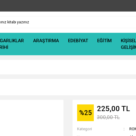
GARLIKLAR
ARAŞTIRMA
EDEBİYAT
EĞİTİM
KİŞİSE
RİHİ
GELİŞİ
225,00 TL
%25
300,00 TL
Kategori
RO