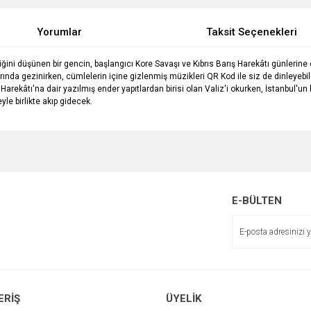
Yorumlar
Taksit Seçenekleri
iğini düşünen bir gencin, başlangıcı Kore Savaşı ve Kıbrıs Barış Harekâtı günlerin
arında gezinirken, cümlelerin içine gizlenmiş müzikleri QR Kod ile siz de dinleye
Harekâtı'na dair yazılmış ender yapıtlardan birisi olan Valiz'i okurken, İstanbul'u
le birlikte akıp gidecek.
e diğer konularda yetersiz gördüğünüz noktaları öneri formunu kullanarak tarafımı
Bu ürüne ilk yorumu siz yapın!
r.
Yorum Yaz
E-BÜLTEN
ERİŞ
ÜYELİK