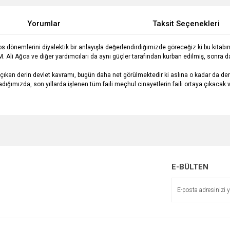
Yorumlar
Taksit Seçenekleri
 kaos dönemlerini diyalektik bir anlayışla değerlendirdiğimizde göreceğiz ki bu kita
. Ali Ağca ve diğer yardımcıları da aynı güçler tarafından kurban edilmiş, sonra d
ya çıkan derin devlet kavramı, bugün daha net görülmektedir ki aslına o kadar da d
adığımızda, son yıllarda işlenen tüm faili meçhul cinayetlerin faili ortaya çıkacak
e diğer konularda yetersiz gördüğünüz noktaları öneri formunu kullanarak tarafımı
Bu ürüne ilk yorumu siz yapın!
r.
Yorum Yaz
E-BÜLTEN