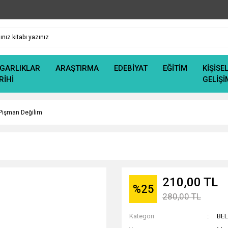
GARLIKLAR
ARAŞTIRMA
EDEBİYAT
EĞİTİM
KİŞİSE
RİHİ
GELİŞİ
işman Değilim
210,00 TL
%25
280,00 TL
Kategori
BE