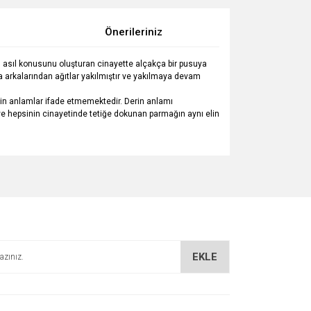
Önerileriniz
bın asıl konusunu oluşturan cinayette alçakça bir pusuya
a arkalarından ağıtlar yakılmıştır ve yakılmaya devam
erin anlamlar ifade etmemektedir. Derin anlamı
 ve hepsinin cinayetinde tetiğe dokunan parmağın aynı elin
za iletebilirsiniz.
EKLE