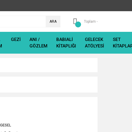
ARA
Toplam -
L
GEZİ
ANI /
BABIALİ
GELECEK
SET
M
GÖZLEM
KİTAPLIĞI
ATÖLYESİ
KİTAPLA
LGESEL