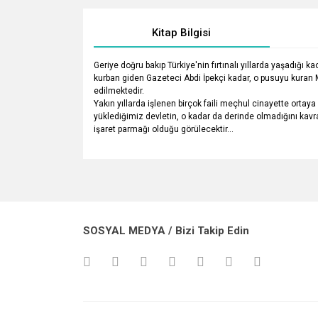
Kitap Bilgisi
Geriye doğru bakıp Türkiye'nin fırtınalı yıllarda yaşadığı
kurban giden Gazeteci Abdi İpekçi kadar, o pusuyu kuran M
edilmektedir.
Yakın yıllarda işlenen birçok faili meçhul cinayette orta
yüklediğimiz devletin, o kadar da derinde olmadığını kavr
işaret parmağı olduğu görülecektir...
Bu ürünün fiyat bilgisi, resim, ürün açıklamalarında v
Görüş ve önerileriniz için teşekkür ederiz.
Ürün resmi kalitesiz, bozuk veya görüntülenemiyo
SOSYAL MEDYA / Bizi Takip Edin
Ürün açıklamasında eksik bilgiler bulunuyor.
Ürün bilgilerinde hatalar bulunuyor.
Ürün fiyatı diğer sitelerden daha pahalı.
Bu ürüne benzer farklı alternatifler olmalı.