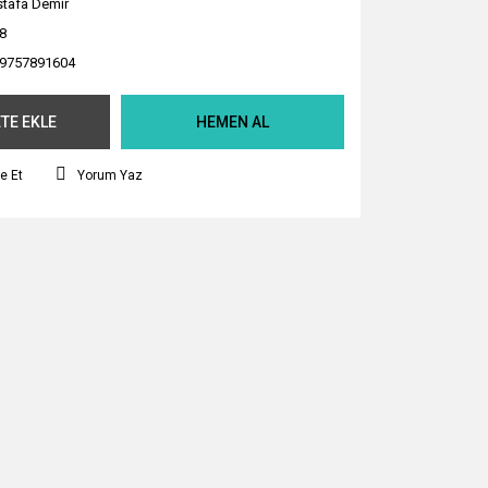
tafa Demir
8
9757891604
TE EKLE
HEMEN AL
e Et
Yorum Yaz