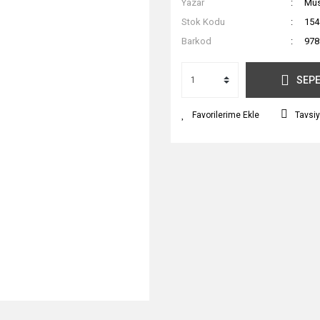
Yazar
Mus
Stok Kodu
154
Barkod
978
SEPE
Tavsiy