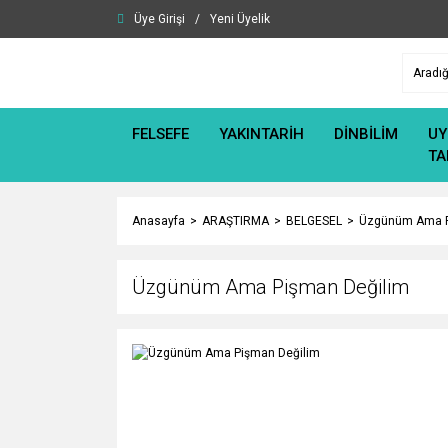
Üye Girişi
/
Yeni Üyelik
FELSEFE
YAKINTARİH
DİNBİLİM
UY
TA
Anasayfa
ARAŞTIRMA
BELGESEL
Üzgünüm Ama P
Üzgünüm Ama Pişman Değilim