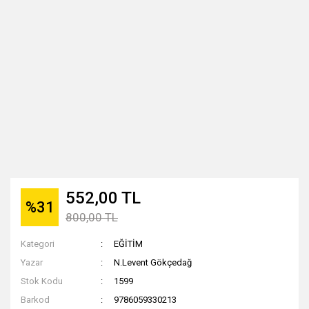
552,00 TL
%31
800,00 TL
Kategori
EĞİTİM
Yazar
N.Levent Gökçedağ
Stok Kodu
1599
Barkod
9786059330213