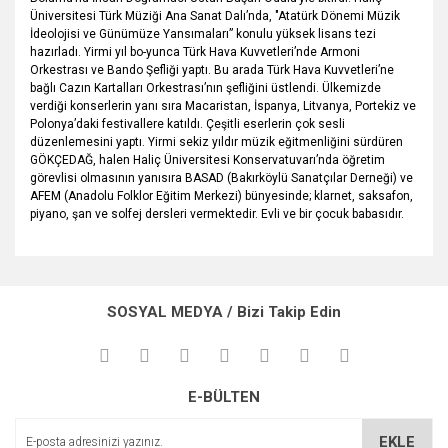
Üniversitesi Türk Müziği Ana Sanat Dalı’nda, "Atatürk Dönemi Müzik
İdeolojisi ve Günümüze Yansımaları” konulu yüksek lisans tezi
hazırladı. Yirmi yıl bo-yunca Türk Hava Kuvvetleri’nde Armoni
Orkestrası ve Bando Şefliği yaptı. Bu arada Türk Hava Kuvvetleri’ne
bağlı Cazın Kartalları Orkestrası’nın şefliğini üstlendi. Ülkemizde
verdiği konserlerin yanı sıra Macaristan, İspanya, Litvanya, Portekiz ve
Polonya’daki festivallere katıldı. Çeşitli eserlerin çok sesli
düzenlemesini yaptı. Yirmi sekiz yıldır müzik eğitmenliğini sürdüren
GÖKÇEDAĞ, halen Haliç Üniversitesi Konservatuvarı’nda öğretim
görevlisi olmasının yanısıra BASAD (Bakırköylü Sanatçılar Derneği) ve
AFEM (Anadolu Folklor Eğitim Merkezi) bünyesinde; klarnet, saksafon,
piyano, şan ve solfej dersleri vermektedir. Evli ve bir çocuk babasıdır.
Bu ürünün fiyat bilgisi, resim, ürün açıklamalarında ve diğer
konularda yetersiz gördüğünüz noktaları öneri formunu
Bu ürüne ilk yorumu siz yapın!
kullanarak tarafımıza iletebilirsiniz.
SOSYAL MEDYA / Bizi Takip Edin
Görüş ve önerileriniz için teşekkür ederiz.
Yorum Yaz
Ürün resmi kalitesiz, bozuk veya görüntülenemiyor.
E-BÜLTEN
Ürün açıklamasında eksik bilgiler bulunuyor.
Ürün bilgilerinde hatalar bulunuyor.
EKLE