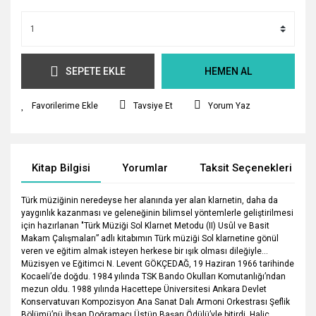
SEPETE EKLE
HEMEN AL
Tavsiye Et
Yorum Yaz
Kitap Bilgisi
Yorumlar
Taksit Seçenekleri
Türk müziğinin neredeyse her alanında yer alan klarnetin, daha da
yaygınlık kazanması ve geleneğinin bilimsel yöntemlerle geliştirilmesi
için hazırlanan "Türk Müziği Sol Klarnet Metodu (II) Usûl ve Basit
Makam Çalışmaları” adlı kitabımın Türk müziği Sol klarnetine gönül
veren ve eğitim almak isteyen herkese bir ışık olması dileğiyle…
Müzisyen ve Eğitimci N. Levent GÖKÇEDAĞ, 19 Haziran 1966 tarihinde
Kocaeli’de doğdu. 1984 yılında TSK Bando Okulları Komutanlığı’ndan
mezun oldu. 1988 yılında Hacettepe Üniversitesi Ankara Devlet
Konservatuvarı Kompozisyon Ana Sanat Dalı Armoni Orkestrası Şeflik
Bölümü’nü İhsan Doğramacı Üstün Başarı Ödülü’yle bitirdi. Haliç