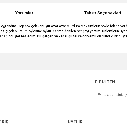
Yorumlar
Taksit Seçenekleri
ı öğrendim. Hep çok çok konuşur azar azar ölürdüm Mevsimlerin böyle fakına vardı
çiçek olurdum öylesine aykırı. Yapma denilen her şeyi yaptım. Ünlemlerin uyarısın
r ağır düşler besledim. Bir gerçek ne kadar güzel ve görkemli olabilirdi ki bir d
e diğer konularda yetersiz gördüğünüz noktaları öneri formunu kullanarak tarafımı
Bu ürüne ilk yorumu siz yapın!
r.
Yorum Yaz
E-BÜLTEN
ERİŞ
ÜYELİK