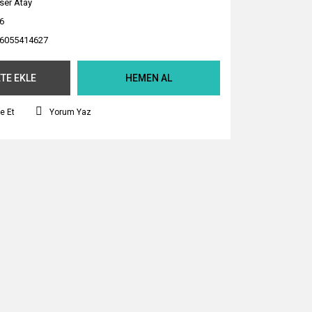
ser Atay
6
6055414627
TE EKLE
HEMEN AL
e Et
Yorum Yaz