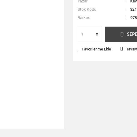
Yazar
Kev
Stok Kodu
321
Barkod
978
SEPE
Tavsiy