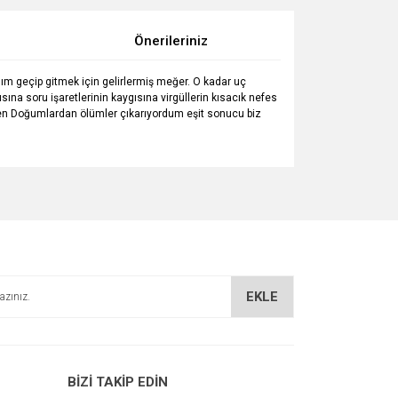
Önerileriniz
m geçip gitmek için gelirlermiş meğer. O kadar uç
a soru işaretlerinin kaygısına virgüllerin kısacık nefes
üşten Doğumlardan ölümler çıkarıyordum eşit sonucu biz
za iletebilirsiniz.
EKLE
BİZİ TAKİP EDİN