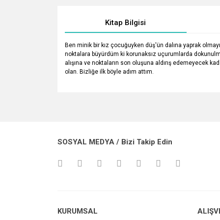
Kitap Bilgisi
Ben minik bir kız çocuğuyken düş'ün dalına yaprak olmay
noktalara büyürdüm ki korunaksız uçurumlarda dokunulmaz 
alışına ve noktaların son oluşuna aldırış edemeyecek kada
olan. Bizliğe ilk böyle adım attım.
Bu ürünün fiyat bilgisi, resim, ürün açıklamalarında v
Görüş ve önerileriniz için teşekkür ederiz.
Ürün resmi kalitesiz, bozuk veya görüntülenemiyo
SOSYAL MEDYA / Bizi Takip Edin
Ürün açıklamasında eksik bilgiler bulunuyor.
Ürün bilgilerinde hatalar bulunuyor.
Ürün fiyatı diğer sitelerden daha pahalı.
Bu ürüne benzer farklı alternatifler olmalı.
KURUMSAL
ALIŞV