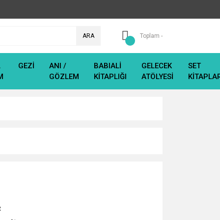
ARA
Toplam -
L
GEZİ
ANI /
BABIALİ
GELECEK
SET
M
GÖZLEM
KİTAPLIĞI
ATÖLYESİ
KİTAPLA
R