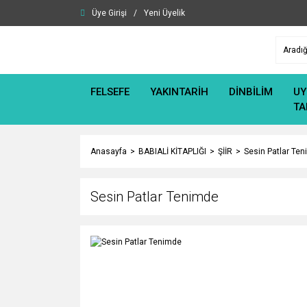
Üye Girişi
/
Yeni Üyelik
FELSEFE
YAKINTARİH
DİNBİLİM
UY
TA
Anasayfa
BABIALİ KİTAPLIĞI
ŞİİR
Sesin Patlar Te
Sesin Patlar Tenimde