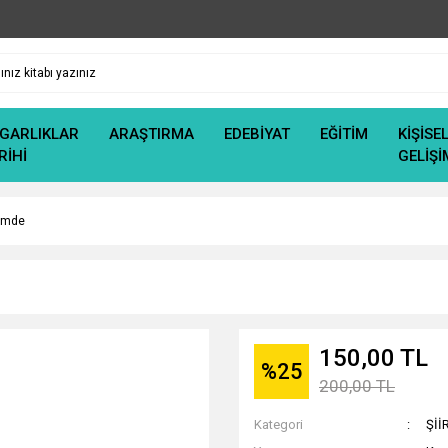
GARLIKLAR
ARAŞTIRMA
EDEBİYAT
EĞİTİM
KİŞİSE
RİHİ
GELİŞİ
nimde
150,00 TL
%25
200,00 TL
Kategori
Şİİ