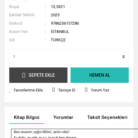
Boyut
13,5X21
BASIM TARİHİ
2025
Barkod
9786256157286
Basım Yeri
İSTANBUL
Dili
TÜRKÇE
SEPETE EKLE
HEMEN AL
Tavsiye Et
Yorum Yaz
Kitap Bilgisi
Yorumlar
Taksit Seçenekleri
Ben ozanım; ışığın bilinci, yerin ruhu!