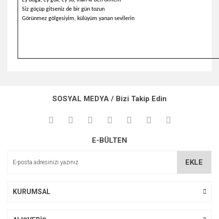
Ey doğa, ey gök, ey su, inan ki ben ölmem
Siz göçüp gitseniz de bir gün tozun
Görünmez gölgesiyim, külüyüm yanan sevilerin
Bu ürünün fiyat bilgisi, resim, ürün açıklamalarında ve diğer
konularda yetersiz gördüğünüz noktaları öneri formunu
Bu ürüne ilk yorumu siz yapın!
kullanarak tarafımıza iletebilirsiniz.
SOSYAL MEDYA / Bizi Takip Edin
Görüş ve önerileriniz için teşekkür ederiz.
Yorum Yaz
Ürün resmi kalitesiz, bozuk veya görüntülenemiyor.
E-BÜLTEN
Ürün açıklamasında eksik bilgiler bulunuyor.
Ürün bilgilerinde hatalar bulunuyor.
EKLE
Ürün fiyatı diğer sitelerden daha pahalı.
Bu ürüne benzer farklı alternatifler olmalı.
KURUMSAL