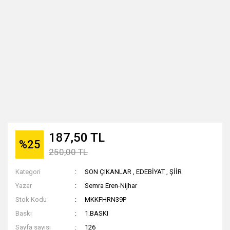
187,50 TL
%25
250,00 TL
Kategori
SON ÇIKANLAR
,
EDEBİYAT
,
ŞİİR
Yazar
Semra Eren-Nijhar
Stok Kodu
MKKFHRN39P
Baskı
1.BASKI
Sayfa sayısı
126