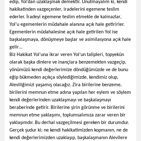
edip, Yol’dan uzaklaşmak demektir. Unutmayalım ki, kendi
hakikatinden vazgeçenler, iradelerini egemene teslim
ederler. İradeyi egemene teslim etmekle de kalmazlar,
Yol’u egemenlerin müdahale alanına açık hale getirirler.
Egemenlerin müdahalesine açık hale getirilen Yol ise
başkalaşmaya, dönüşmeye başlar ve asimilasyona açık hale
gelir…
Biz Hakikat Yol’una ikrar veren Yol’un talipleri, topyekûn
olarak başka dinlere ve inançlara benzemekten vazgeçip,
yönümüzü kendi değerlerimize döndüğümüzde ve de bunu
eğip bükmeden açıkça söylediğimizde, kendimiz olup,
Aleviliğimizi yaşamış olacağız. Zira birilerine benzeme,
birilerini memnun etme adına yapılan her eylem ve söylem
kendi değerlerinden uzaklaşmayı ve başkalaşmayı
beraberinde getirir. Birilerine şirin görünme ve birilerini
memnun etme yaklaşımı, toplumsalımıza zarar veren bir
yaklaşımdır. Bu derhal vazgeçilmesi gereken bir durumdur.
Gerçek şudur ki; ne kendi hakikatimizden kopmanın, ne de
kendi değerlerimizden uzaklaşıp, başkalaşmanın Alevilere