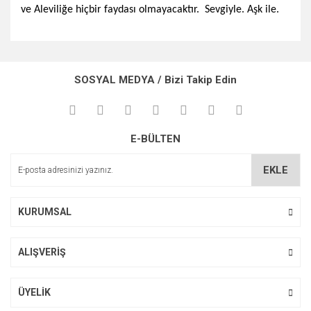
ve Aleviliğe hiçbir faydası olmayacaktır. Sevgiyle. Aşk ile.
Bu ürünün fiyat bilgisi, resim, ürün açıklamalarında ve diğer
konularda yetersiz gördüğünüz noktaları öneri formunu
Bu ürüne ilk yorumu siz yapın!
kullanarak tarafımıza iletebilirsiniz.
SOSYAL MEDYA / Bizi Takip Edin
Görüş ve önerileriniz için teşekkür ederiz.
Yorum Yaz
Ürün resmi kalitesiz, bozuk veya görüntülenemiyor.
E-BÜLTEN
Ürün açıklamasında eksik bilgiler bulunuyor.
Ürün bilgilerinde hatalar bulunuyor.
EKLE
Ürün fiyatı diğer sitelerden daha pahalı.
Bu ürüne benzer farklı alternatifler olmalı.
KURUMSAL
ALIŞVERİŞ
Gönder
ÜYELİK