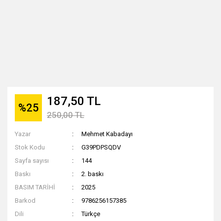
187,50 TL
%25
250,00 TL
Yazar
Mehmet Kabadayı
Stok Kodu
G39PDPSQDV
Sayfa sayısı
144
Baskı
2. baskı
BASIM TARİHİ
2025
Barkod
9786256157385
Dili
Türkçe