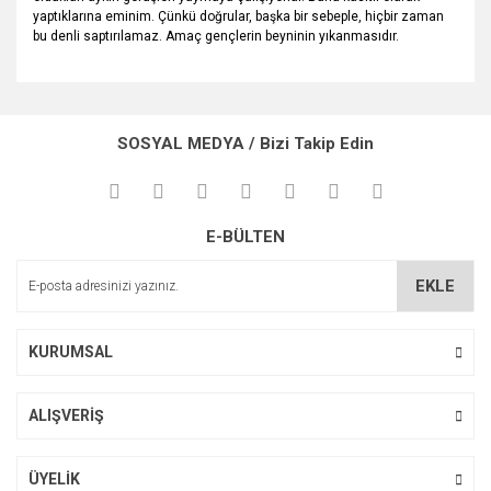
yaptıklarına eminim. Çünkü doğrular, başka bir sebeple, hiçbir zaman
bu denli saptırılamaz. Amaç gençlerin beyninin yıkanmasıdır.
Bu ürünün fiyat bilgisi, resim, ürün açıklamalarında ve diğer
konularda yetersiz gördüğünüz noktaları öneri formunu
Bu ürüne ilk yorumu siz yapın!
kullanarak tarafımıza iletebilirsiniz.
SOSYAL MEDYA / Bizi Takip Edin
Görüş ve önerileriniz için teşekkür ederiz.
Yorum Yaz
Ürün resmi kalitesiz, bozuk veya görüntülenemiyor.
E-BÜLTEN
Ürün açıklamasında eksik bilgiler bulunuyor.
Ürün bilgilerinde hatalar bulunuyor.
EKLE
Ürün fiyatı diğer sitelerden daha pahalı.
Bu ürüne benzer farklı alternatifler olmalı.
KURUMSAL
ALIŞVERİŞ
Gönder
ÜYELİK