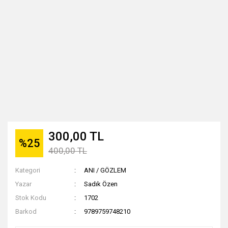
300,00 TL
%25
400,00 TL
Kategori
ANI / GÖZLEM
Yazar
Sadık Özen
Stok Kodu
1702
Barkod
9789759748210