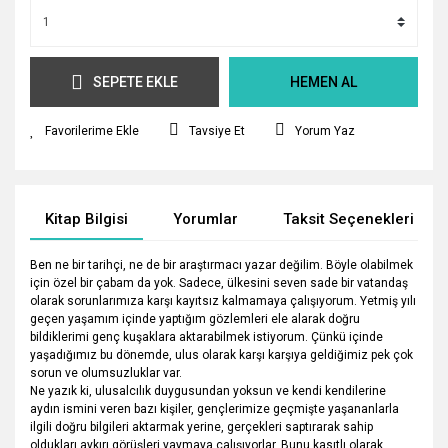
SEPETE EKLE
HEMEN AL
Tavsiye Et
Yorum Yaz
Kitap Bilgisi
Yorumlar
Taksit Seçenekleri
Ben ne bir tarihçi, ne de bir araştırmacı yazar değilim. Böyle olabilmek
için özel bir çabam da yok. Sadece, ülkesini seven sade bir vatandaş
olarak sorunlarımıza karşı kayıtsız kalmamaya çalışıyorum. Yetmiş yılı
geçen yaşamım içinde yaptığım gözlemleri ele alarak doğru
bildiklerimi genç kuşaklara aktarabilmek istiyorum. Çünkü içinde
yaşadığımız bu dönemde, ulus olarak karşı karşıya geldiğimiz pek çok
sorun ve olumsuzluklar var.
Ne yazık ki, ulusalcılık duygusundan yoksun ve kendi kendilerine
aydın ismini veren bazı kişiler, gençlerimize geçmişte yaşananlarla
ilgili doğru bilgileri aktarmak yerine, gerçekleri saptırarak sahip
oldukları aykırı görüşleri yaymaya çalışıyorlar. Bunu kasıtlı olarak