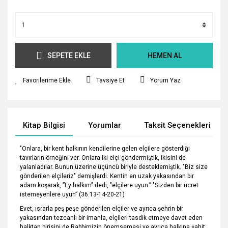
SEPETE EKLE
HEMEN AL
Tavsiye Et
Yorum Yaz
Kitap Bilgisi
Yorumlar
Taksit Seçenekleri
"Onlara, bir kent halkının kendilerine gelen elçilere gösterdiği
tavırların örneğini ver. Onlara iki elçi göndermiştik, ikisini de
yalanladılar. Bunun üzerine üçüncü biriyle desteklemiştik. "Biz size
gönderilen elçileriz" demişlerdi. Kentin en uzak yakasından bir
adam koşarak, ”Ey halkım" dedi, "elçilere uyun.” "Sizden bir ücret
istemeyenlere uyun” (36.13-14-20-21)
Evet, ısrarla peş peşe gönderilen elçiler ve ayrıca şehrin bir
yakasından tezcanlı bir imanla, elçileri tasdik etmeye davet eden
halktan birisini de Rabbimizin önemsemesi ve ayrıca halkına şahit