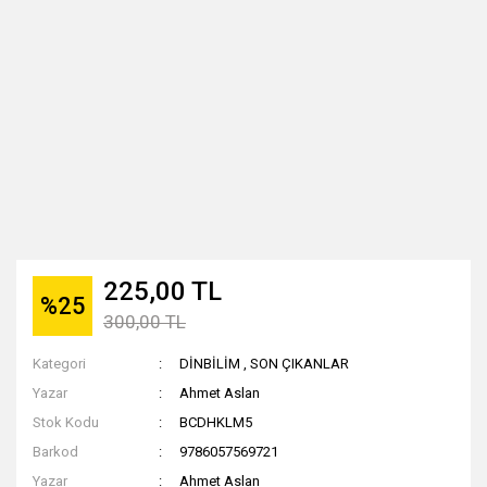
225,00 TL
%25
300,00 TL
Kategori
DİNBİLİM
,
SON ÇIKANLAR
Yazar
Ahmet Aslan
Stok Kodu
BCDHKLM5
Barkod
9786057569721
Yazar
Ahmet Aslan