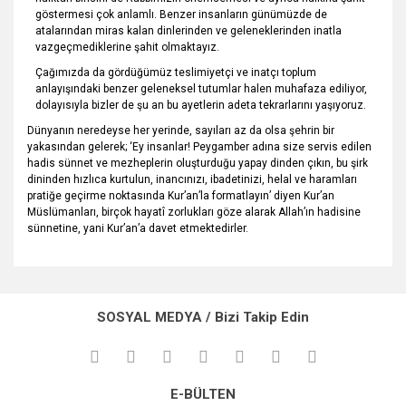
göstermesi çok anlamlı. Benzer insanların günümüzde de
atalarından miras kalan dinlerinden ve geleneklerinden inatla
vazgeçmediklerine şahit olmaktayız.
Çağımızda da gördüğümüz teslimiyetçi ve inatçı toplum
anlayışındaki benzer geleneksel tutumlar halen muhafaza ediliyor,
dolayısıyla bizler de şu an bu ayetlerin adeta tekrarlarını yaşıyoruz.
Dünyanın neredeyse her yerinde, sayıları az da olsa şehrin bir
yakasından gelerek; ‘Ey insanlar! Peygamber adına size servis edilen
hadis sünnet ve mezheplerin oluşturduğu yapay dinden çıkın, bu şirk
dininden hızlıca kurtulun, inancınızı, ibadetinizi, helal ve haramları
pratiğe geçirme noktasında Kur’an’la formatlayın’ diyen Kur’an
Müslümanları, birçok hayatî zorlukları göze alarak Allah’ın hadisine
sünnetine, yani Kur’an’a davet etmektedirler.
Bu ürünün fiyat bilgisi, resim, ürün açıklamalarında ve diğer
konularda yetersiz gördüğünüz noktaları öneri formunu
Bu ürüne ilk yorumu siz yapın!
kullanarak tarafımıza iletebilirsiniz.
SOSYAL MEDYA / Bizi Takip Edin
Görüş ve önerileriniz için teşekkür ederiz.
Yorum Yaz
Ürün resmi kalitesiz, bozuk veya görüntülenemiyor.
E-BÜLTEN
Ürün açıklamasında eksik bilgiler bulunuyor.