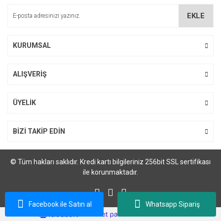
Ürün bilgilerinde hatalar bulunuyor.
EKLE
Ürün fiyatı diğer sitelerden daha pahalı.
Bu ürüne benzer farklı alternatifler olmalı.
KURUMSAL
ALIŞVERİŞ
Gönder
ÜYELİK
BİZİ TAKİP EDİN
© Tüm hakları saklıdır. Kredi kartı bilgileriniz 256bit SSL sertifikası
ile korunmaktadır.
Facebook ile Satın al
Whatsapp Sipariş
ile
ideasoft
e-