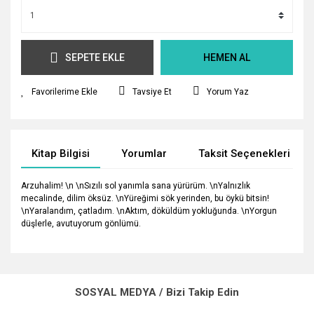
SEPETE EKLE
HEMEN AL
Tavsiye Et
Yorum Yaz
Kitap Bilgisi
Yorumlar
Taksit Seçenekleri
Arzuhalim! \n \nSızılı sol yanımla sana yürürüm. \nYalnızlık
mecalinde, dilim öksüz. \nYüreğimi sök yerinden, bu öykü bitsin!
\nYaralandım, çatladım. \nAktım, döküldüm yokluğunda. \nYorgun
düşlerle, avutuyorum gönlümü.
Bu ürünün fiyat bilgisi, resim, ürün açıklamalarında ve diğer
konularda yetersiz gördüğünüz noktaları öneri formunu
Bu ürüne ilk yorumu siz yapın!
kullanarak tarafımıza iletebilirsiniz.
SOSYAL MEDYA / Bizi Takip Edin
Görüş ve önerileriniz için teşekkür ederiz.