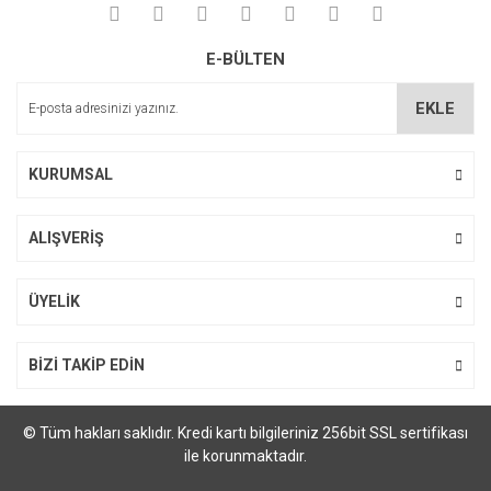
Yorum Yaz
Ürün resmi kalitesiz, bozuk veya görüntülenemiyor.
E-BÜLTEN
Ürün açıklamasında eksik bilgiler bulunuyor.
Ürün bilgilerinde hatalar bulunuyor.
EKLE
Ürün fiyatı diğer sitelerden daha pahalı.
Bu ürüne benzer farklı alternatifler olmalı.
KURUMSAL
ALIŞVERİŞ
Gönder
ÜYELİK
BİZİ TAKİP EDİN
© Tüm hakları saklıdır. Kredi kartı bilgileriniz 256bit SSL sertifikası
ile korunmaktadır.