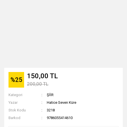
150,00 TL
%25
200,00 TL
Kategori
ŞİİR
Yazar
Hatice Seven Küre
Stok Kodu
3218
Barkod
9786055414610