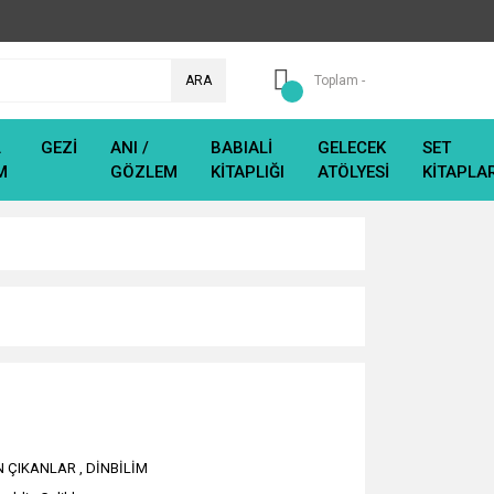
ARA
Toplam -
L
GEZİ
ANI /
BABIALİ
GELECEK
SET
M
GÖZLEM
KİTAPLIĞI
ATÖLYESİ
KİTAPLA
N ÇIKANLAR
,
DİNBİLİM