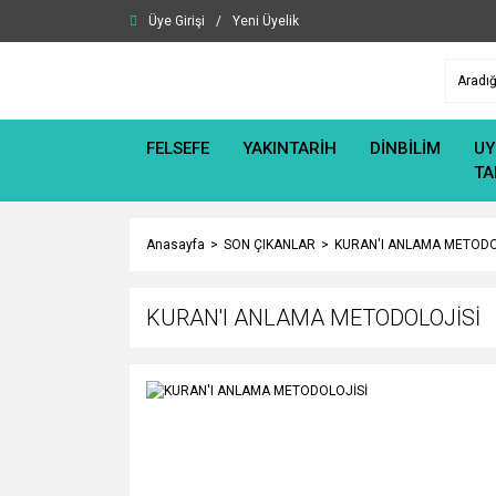
Üye Girişi
/
Yeni Üyelik
FELSEFE
YAKINTARİH
DİNBİLİM
UY
TA
Anasayfa
SON ÇIKANLAR
KURAN'I ANLAMA METODO
KURAN'I ANLAMA METODOLOJİSİ