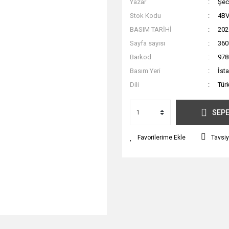
Yazar
Şec
Stok Kodu
4B
BASIM TARİHİ
202
Sayfa sayısı
360
Barkod
978
Basım Yeri
İst
Dili
Tür
SEPE
Tavsiy