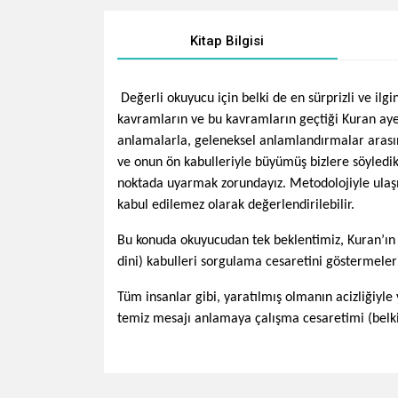
Kitap Bilgisi
Değerli okuyucu için belki de en sürprizli ve ilg
kavramların ve bu kavramların geçtiği Kuran ayet
anlamalarla, geleneksel anlamlandırmalar arasın
ve onun ön kabulleriyle büyümüş bizlere söyledikl
noktada uyarmak zorundayız. Metodolojiyle ulaşıl
kabul edilemez olarak değerlendirilebilir.
Bu konuda okuyucudan tek beklentimiz, Kuran’ın 
dini) kabulleri sorgulama cesaretini göstermeleri
Tüm insanlar gibi, yaratılmış olmanın acizliğiy
temiz mesajı anlamaya çalışma cesaretimi (belki 
Bu ürünün fiyat bilgisi, resim, ürün açıklamalarında v
Görüş ve önerileriniz için teşekkür ederiz.