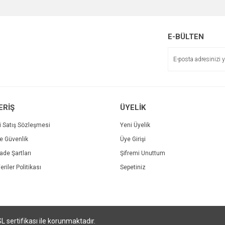
Bu ürüne ilk yorumu siz yapın!
r.
Yorum Yaz
E-BÜLTEN
ERİŞ
ÜYELİK
i Satış Sözleşmesi
Yeni Üyelik
ve Güvenlik
Üye Girişi
Gönder
İade Şartları
Şifremi Unuttum
eriler Politikası
Sepetiniz
SL sertifikası ile korunmaktadır.