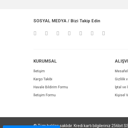
Ürün resmi kalitesiz, bozuk veya görüntülenemiyo
SOSYAL MEDYA / Bizi Takip Edin
Ürün açıklamasında eksik bilgiler bulunuyor.
Ürün bilgilerinde hatalar bulunuyor.
Ürün fiyatı diğer sitelerden daha pahalı.
Bu ürüne benzer farklı alternatifler olmalı.
KURUMSAL
ALIŞV
İletişim
Mesafel
Kargo Takibi
Gizlilik 
Havale Bildirim Formu
İptal ve 
İletişim Formu
Kişisel V
© Tüm hakları saklıdır. Kredi kartı bilgileriniz 256bit S