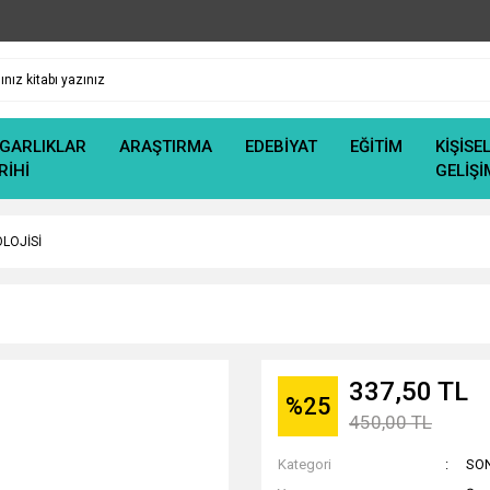
GARLIKLAR
ARAŞTIRMA
EDEBİYAT
EĞİTİM
KİŞİSE
RİHİ
GELİŞİ
LOJİSİ
337,50 TL
%25
450,00 TL
Kategori
SO