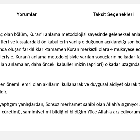
Yorumlar
Taksit Seçenekleri
inç olan bölüm, Kuran’ı anlama metodolojisi sayesinde geleneksel anlam
leri ve kıssalardaki ön kabullerin yanlış olduğunun açıklandığı son 
da oluşan farklılıklar -tamamen Kuran merkezli olarak- mukayese edi
eriyle, Kuran’ı anlama metodolojisiyle varılan sonuçların ne kadar fa
an anlamalar, daha önceki kabullerimizin (apriori) o kadar uzağındadı
en önemli emri olan akıllarını kullanarak ve duygusal aidiyet olarak
dir.
le yaptığım yanlışlardan, Sonsuz merhamet sahibi olan Allah’a sığını
cüretimi), samimiyetimi bildiğini bildiğim Yüce Allah’a arz ediyorum
e diğer konularda yetersiz gördüğünüz noktaları öneri formunu kullanarak tarafımı