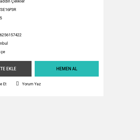
addin Çelikler
VSE16P3R
5
6256157422
anbul
kçe
TE EKLE
HEMEN AL
e Et
Yorum Yaz