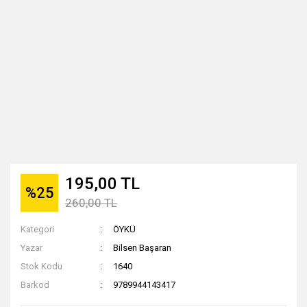
195,00 TL
%25
260,00 TL
Kategori
ÖYKÜ
Yazar
Bilsen Başaran
Stok Kodu
1640
Barkod
9789944143417