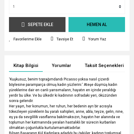
SEPETE EKLE
HEMEN AL
Tavsiye Et
Yorum Yaz
Kitap Bilgisi
Yorumlar
Taksit Seçenekleri
'Kuşkusuz, benim toprağımdandı Picasso yoksa nasıl çizerdi
böylesine paramparça olmuş kadın yüzlerini.' Ateşe düşmüş kadın
yüreklerine dair en canlı yansımaların, hayatın en içinde yeraldığı
yerdir bu ülke. Ve bu ülkedir ki kadınının sofradaki yeri, öküzünden
sonra gelendir.
Her yaşın, her konumun, her ruhun, her bedenin ayrı bir acısıyla
tökezleyen yüreklerin bu yaralı sahipleri, anne, abla, teyze, gelin, nine,
eş ya da sevgililik vasıflarına bakılmaksızın, hayatın her alanında ve
toplumun her katmanında yeralan hastalıklı bir sürecin kurbanları
olmaktan çoğunlukla kurtulamamaktadırlar.
Bilsen Başaranın Kül Kadınlara adadığı bu öyküler, kadının toplumsal