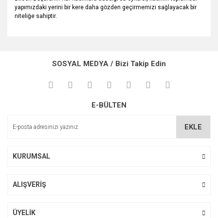
yapımızdaki yerini bir kere daha gözden geçirmemizi sağlayacak bir
niteliğe sahiptir.
Bu ürünün fiyat bilgisi, resim, ürün açıklamalarında ve diğer
konularda yetersiz gördüğünüz noktaları öneri formunu
Bu ürüne ilk yorumu siz yapın!
kullanarak tarafımıza iletebilirsiniz.
SOSYAL MEDYA / Bizi Takip Edin
Görüş ve önerileriniz için teşekkür ederiz.
Yorum Yaz
Ürün resmi kalitesiz, bozuk veya görüntülenemiyor.
E-BÜLTEN
Ürün açıklamasında eksik bilgiler bulunuyor.
Ürün bilgilerinde hatalar bulunuyor.
EKLE
Ürün fiyatı diğer sitelerden daha pahalı.
Bu ürüne benzer farklı alternatifler olmalı.
KURUMSAL
ALIŞVERİŞ
Gönder
ÜYELİK