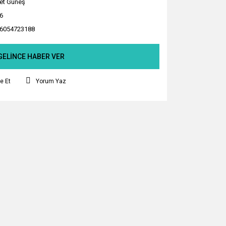
ret Güneş
6
6054723188
GELİNCE HABER VER
e Et
Yorum Yaz