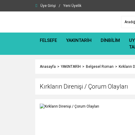
Üye Girişi
/
Yeni Üyelik
FELSEFE
YAKINTARİH
DİNBİLİM
UY
TA
Anasayfa
YAKINTARİH
Belgesel Roman
Kırkların 
Kırkların Direnişi / Çorum Olayları