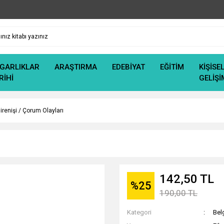
GARLIKLAR
ARAŞTIRMA
EDEBİYAT
EĞİTİM
KİŞİSE
RİHİ
GELİŞİ
Direnişi / Çorum Olayları
142,50 TL
%25
190,00 TL
Kategori
Bel