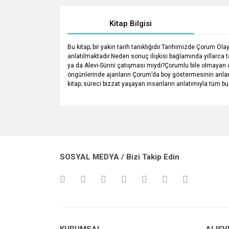
Kitap Bilgisi
Bu kitap; bir yakın tarih tanıklığıdır.Tarihimizde Çorum O
anlatılmaktadır.Neden sonuç ilişkisi bağlamında yıllarca 
ya da Alevi-Sünni çatışması mıydı?Çorumlu bile olmayan o 
öngünlerinde ajanların Çorum’da boy göstermesinin anla
kitap; süreci bizzat yaşayan insanların anlatımıyla tüm bu
Bu ürünün fiyat bilgisi, resim, ürün açıklamalarında v
Görüş ve önerileriniz için teşekkür ederiz.
Ürün resmi kalitesiz, bozuk veya görüntülenemiyo
SOSYAL MEDYA / Bizi Takip Edin
Ürün açıklamasında eksik bilgiler bulunuyor.
Ürün bilgilerinde hatalar bulunuyor.
Ürün fiyatı diğer sitelerden daha pahalı.
Bu ürüne benzer farklı alternatifler olmalı.