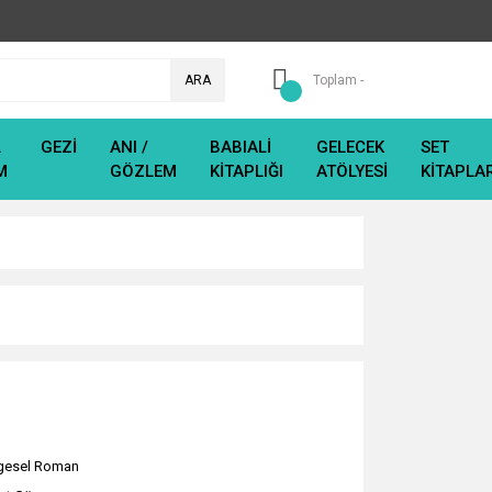
ARA
Toplam -
L
GEZİ
ANI /
BABIALİ
GELECEK
SET
M
GÖZLEM
KİTAPLIĞI
ATÖLYESİ
KİTAPLA
gesel Roman