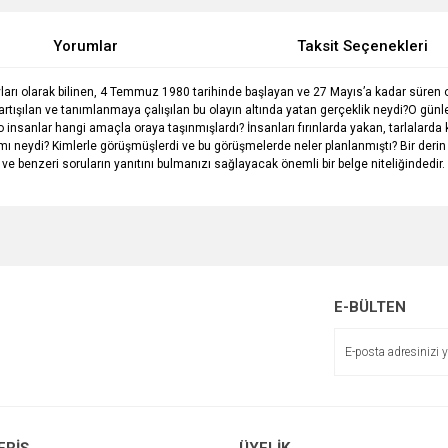
Yorumlar
Taksit Seçenekleri
layları olarak bilinen, 4 Temmuz 1980 tarihinde başlayan ve 27 Mayıs’a kadar süren o
tartışılan ve tanımlanmaya çalışılan bu olayın altında yatan gerçeklik neydi?O gün
insanlar hangi amaçla oraya taşınmışlardı? İnsanları fırınlarda yakan, tarlalarda 
mı neydi? Kimlerle görüşmüşlerdi ve bu görüşmelerde neler planlanmıştı? Bir de
 ve benzeri soruların yanıtını bulmanızı sağlayacak önemli bir belge niteliğindedir.
e diğer konularda yetersiz gördüğünüz noktaları öneri formunu kullanarak tarafımı
Bu ürüne ilk yorumu siz yapın!
r.
Yorum Yaz
E-BÜLTEN