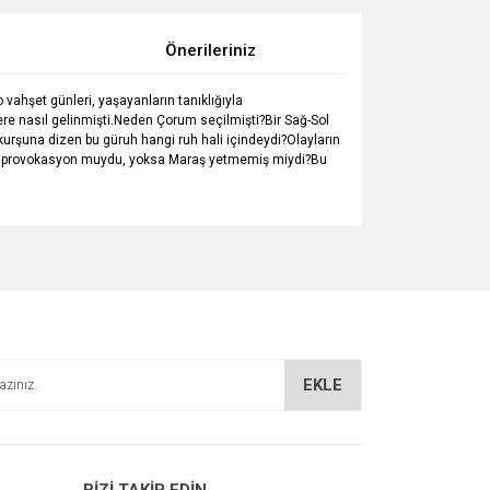
Önerileriniz
 vahşet günleri, yaşayanların tanıklığıyla
lere nasıl gelinmişti.Neden Çorum seçilmişti?Bir Sağ-Sol
kurşuna dizen bu güruh hangi ruh hali içindeydi?Olayların
rin provokasyon muydu, yoksa Maraş yetmemiş miydi?Bu
za iletebilirsiniz.
EKLE