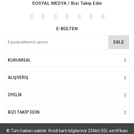
kullanarak tarafımıza iletebilirsiniz.
SOSYAL MEDYA / Bizi Takip Edin
Görüş ve önerileriniz için teşekkür ederiz.
Yorum Yaz
Ürün resmi kalitesiz, bozuk veya görüntülenemiyor.
E-BÜLTEN
Ürün açıklamasında eksik bilgiler bulunuyor.
Ürün bilgilerinde hatalar bulunuyor.
EKLE
Ürün fiyatı diğer sitelerden daha pahalı.
Bu ürüne benzer farklı alternatifler olmalı.
KURUMSAL
ALIŞVERİŞ
Gönder
ÜYELİK
BİZİ TAKİP EDİN
© Tüm hakları saklıdır. Kredi kartı bilgileriniz 256bit SSL sertifikası