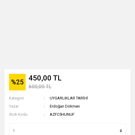
450,00 TL
%25
600,00 TL
Kategori
UYGARLIKLAR TARİHİ
Yazar
Erdoğan Dökmen
Stok Kodu
AZFC5HUNUF