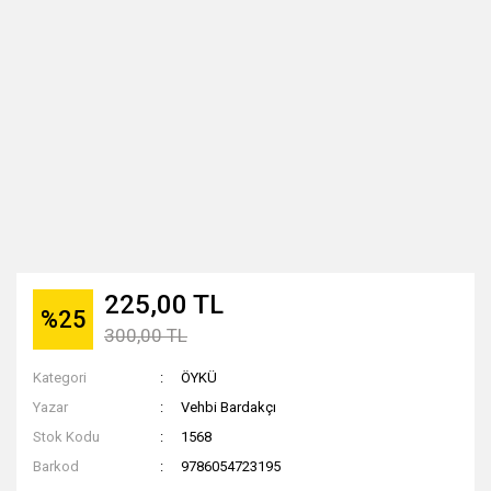
225,00 TL
%25
300,00 TL
Kategori
ÖYKÜ
Yazar
Vehbi Bardakçı
Stok Kodu
1568
Barkod
9786054723195