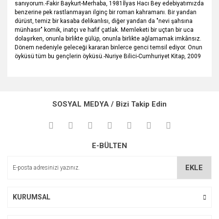
sanıyorum.-Fakir Baykurt-Merhaba, 1981İlyas Hacı Bey edebiyatımızda
benzerine pek rastlanmayan ilginç bir roman kahramanı. Bir yandan
dürüst, temiz bir kasaba delikanlısı, diğer yandan da "nevi şahsına
münhasır" komik, inatçı ve hafif çatlak. Memleketi bir uçtan bir uca
dolaşırken, onunla birlikte gülüp, onunla birlikte ağlamamak imkânsız.
Dönem nedeniyle geleceği kararan binlerce genci temsil ediyor. Onun
öyküsü tüm bu gençlerin öyküsü.-Nuriye Bilici-Cumhuriyet Kitap, 2009
Bu ürünün fiyat bilgisi, resim, ürün açıklamalarında ve diğer
konularda yetersiz gördüğünüz noktaları öneri formunu
Bu ürüne ilk yorumu siz yapın!
kullanarak tarafımıza iletebilirsiniz.
SOSYAL MEDYA / Bizi Takip Edin
Görüş ve önerileriniz için teşekkür ederiz.
Yorum Yaz
Ürün resmi kalitesiz, bozuk veya görüntülenemiyor.
E-BÜLTEN
Ürün açıklamasında eksik bilgiler bulunuyor.
Ürün bilgilerinde hatalar bulunuyor.
EKLE
Ürün fiyatı diğer sitelerden daha pahalı.
Bu ürüne benzer farklı alternatifler olmalı.
KURUMSAL