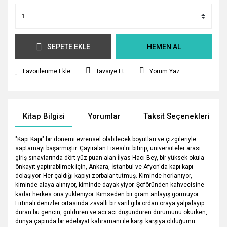
SEPETE EKLE
HEMEN AL
Tavsiye Et
Yorum Yaz
Kitap Bilgisi
Yorumlar
Taksit Seçenekleri
"Kapı Kapı" bir dönemi evrensel olabilecek boyutları ve çizgileriyle
saptamayı başarmıştır. Çayıralan Lisesi'ni bitirip, üniversiteler arası
giriş sınavlarında dört yüz puan alan İlyas Hacı Bey, bir yüksek okula
önkayıt yaptırabilmek için, Ankara, İstanbul ve Afyon'da kapı kapı
dolaşıyor. Her çaldığı kapıyı zorbalar tutmuş. Kiminde horlanıyor,
kiminde alaya alınıyor, kiminde dayak yiyor. Şoföründen kahvecisine
kadar herkes ona yükleniyor. Kimseden bir gram anlayış görmüyor.
Fırtınalı denizler ortasında zavallı bir varil gibi ordan oraya yalpalayıp
duran bu gencin, güldüren ve acı acı düşündüren durumunu okurken,
dünya çapında bir edebiyat kahramanı ile karşı karşıya olduğumu