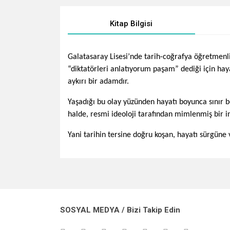
Kitap Bilgisi
Galatasaray Lisesi’nde tarih-coğrafya öğretmenl
“diktatörleri anlatıyorum paşam” dediği için hay
aykırı bir adamdır.
Yaşadığı bu olay yüzünden hayatı boyunca sınır 
halde, resmi ideoloji tarafından mimlenmiş bir in
Yani tarihin tersine doğru koşan, hayatı sürgüne 
Bu ürünün fiyat bilgisi, resim, ürün açıklamalarında v
Görüş ve önerileriniz için teşekkür ederiz.
Ürün resmi kalitesiz, bozuk veya görüntülenemiyo
SOSYAL MEDYA / Bizi Takip Edin
Ürün açıklamasında eksik bilgiler bulunuyor.
Ürün bilgilerinde hatalar bulunuyor.