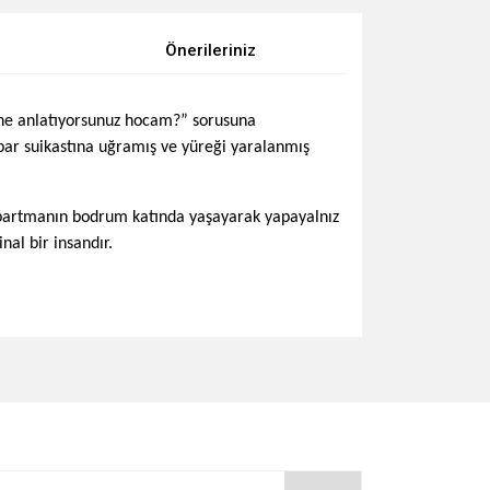
Önerileriniz
 “ne anlatıyorsunuz hocam?” sorusuna
ibar suikastına uğramış ve yüreği yaralanmış
r apartmanın bodrum katında yaşayarak yapayalnız
nal bir insandır.
za iletebilirsiniz.