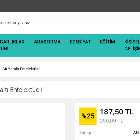
GARLIKLAR
ARAŞTIRMA
EDEBİYAT
EĞİTİM
KİŞİSE
RİHİ
GELİŞİ
 Bir Yeraltı Entelektüeli
altı Entelektüeli
187,50 TL
%25
250,00 TL
Kategori
ANI