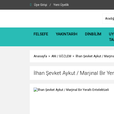
Üye Girişi
/
Yeni Üyelik
FELSEFE
YAKINTARİH
DİNBİLİM
UY
TA
Anasayfa
ANI / GÖZLEM
İlhan Şevket Aykut / Marjinal
İlhan Şevket Aykut / Marjinal Bir Yer