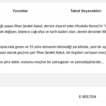
Yorumlar
Taksit Seçenekleri
iği yapan İlhan Şevket Aykut, dersini ziyaret eden Mustafa Kemal’in
atı değişen, böylece coğrafya ve tarih kaderi olan, devlet dersinde it
boylarında gezen ve 55 yılını kimsenin bilmediği yeraltında, yani bi
san olarak geçiren şair İlhan Şevket Aykut, tel örgüleri zorlayan marji
ve şiire dahil, malumu meçhul bir yalnızgezer ve yalnızdüşünürdür....
e diğer konularda yetersiz gördüğünüz noktaları öneri formunu kullanarak tarafımı
Bu ürüne ilk yorumu siz yapın!
r.
Yorum Yaz
E-BÜLTEN