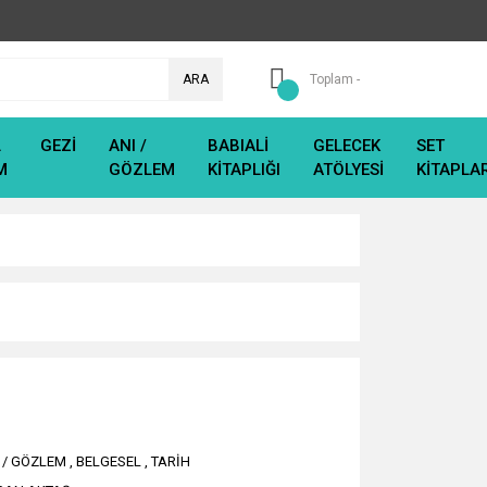
ARA
Toplam -
L
GEZİ
ANI /
BABIALİ
GELECEK
SET
M
GÖZLEM
KİTAPLIĞI
ATÖLYESİ
KİTAPLA
 / GÖZLEM
,
BELGESEL
,
TARİH