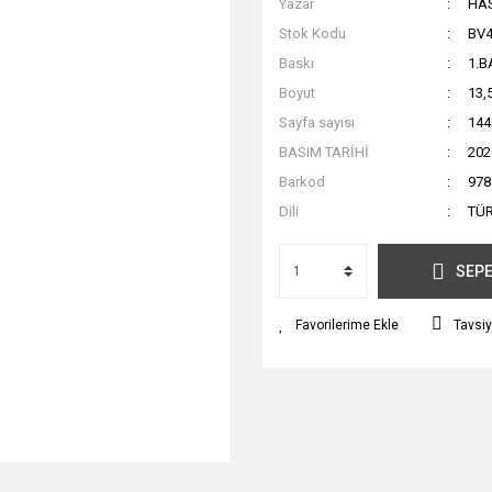
Yazar
HA
Stok Kodu
BV
Baskı
1.B
Boyut
13,
Sayfa sayısı
144
BASIM TARİHİ
202
Barkod
978
Dili
TÜ
SEPE
Tavsiy