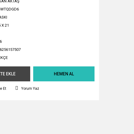
SAN AKTAŞ
4WTQDGD6
ASKI
5 X 21
6
6256157507
RKÇE
TE EKLE
HEMEN AL
e Et
Yorum Yaz