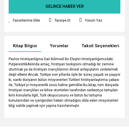
GELİNCE HABER VER
Tavsiye Et
Yorum Yaz
Kitap Bilgisi
Yorumlar
Taksit Seçenekleri
Pavlos Hristiyanlığına Dair Bilimsel Bir Eleştiri Hristiyanlığımızdaki
PutperestlikAslında amaç, hristiyan teolojisini olmadığı bir zemine
oturtmak ya da hristiyan inançlılarının dinsel anlayışlarını zedelemek
değil elbete.Ancak, Türkiye son yıllarda öyle bir süreç yaşadı ve yaşıyor
ki, sanki dünyanın bütün misyonerleri Türkleri hristiyanlaştırma çabası
ile, Türkiye'yi misyonerlik üssü haline getirdiler.Bu kitap, tüm dünyada
hristiyan inançlıları ve kilise otoriteleri tarafından serbestçe tartışılan
kimi konularla ilgili, Türk okuyucusunu ve bütün bu tartışma
konularından ve içeriğinden haberi olmadığını idda eden misyonerleri
bilgi sahibi yapmak için yayına hazırlanmıştır.
Bu ürünün fiyat bilgisi, resim, ürün açıklamalarında ve diğer
konularda yetersiz gördüğünüz noktaları öneri formunu
Bu ürüne ilk yorumu siz yapın!