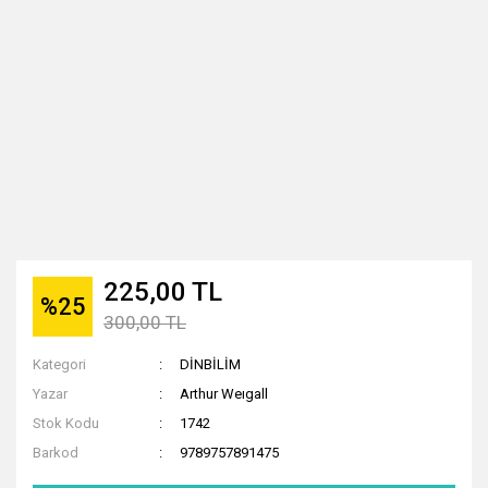
225,00 TL
%25
300,00 TL
Kategori
DİNBİLİM
Yazar
Arthur Weıgall
Stok Kodu
1742
Barkod
9789757891475