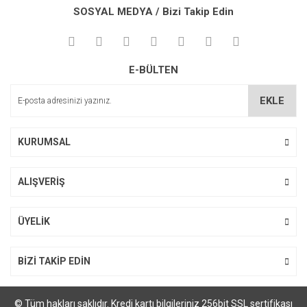
kullanarak tarafımıza iletebilirsiniz.
SOSYAL MEDYA / Bizi Takip Edin
Görüş ve önerileriniz için teşekkür ederiz.
Yorum Yaz
Ürün resmi kalitesiz, bozuk veya görüntülenemiyor.
E-BÜLTEN
Ürün açıklamasında eksik bilgiler bulunuyor.
Ürün bilgilerinde hatalar bulunuyor.
EKLE
Ürün fiyatı diğer sitelerden daha pahalı.
Bu ürüne benzer farklı alternatifler olmalı.
KURUMSAL
ALIŞVERİŞ
Gönder
ÜYELİK
BİZİ TAKİP EDİN
© Tüm hakları saklıdır. Kredi kartı bilgileriniz 256bit SSL sertifikası