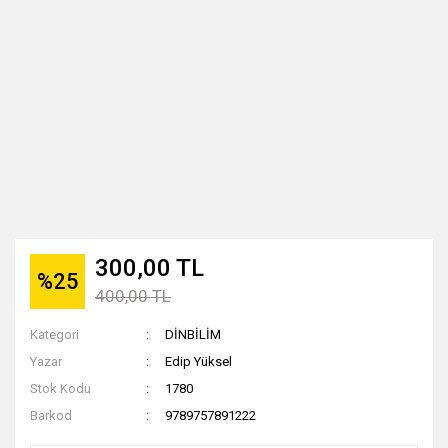
300,00 TL
%25
400,00 TL
Kategori
DİNBİLİM
Yazar
Edip Yüksel
Stok Kodu
1780
Barkod
9789757891222