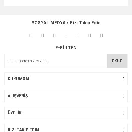
Bu ürünün fiyat bilgisi, resim, ürün açıklamalarında ve diğer
konularda yetersiz gördüğünüz noktaları öneri formunu
Bu ürüne ilk yorumu siz yapın!
kullanarak tarafımıza iletebilirsiniz.
SOSYAL MEDYA / Bizi Takip Edin
Görüş ve önerileriniz için teşekkür ederiz.
Yorum Yaz
Ürün resmi kalitesiz, bozuk veya görüntülenemiyor.
E-BÜLTEN
Ürün açıklamasında eksik bilgiler bulunuyor.
Ürün bilgilerinde hatalar bulunuyor.
EKLE
Ürün fiyatı diğer sitelerden daha pahalı.
Bu ürüne benzer farklı alternatifler olmalı.
KURUMSAL
ALIŞVERİŞ
Gönder
ÜYELİK
BİZİ TAKİP EDİN