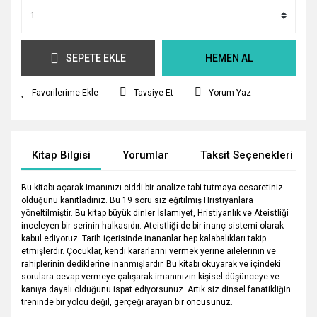
SEPETE EKLE
HEMEN AL
Tavsiye Et
Yorum Yaz
Kitap Bilgisi
Yorumlar
Taksit Seçenekleri
Bu kitabı açarak imanınızı ciddi bir analize tabi tutmaya cesaretiniz
olduğunu kanıtladınız. Bu 19 soru siz eğitilmiş Hristiyanlara
yöneltilmiştir. Bu kitap büyük dinler İslamiyet, Hristiyanlık ve Ateistliği
inceleyen bir serinin halkasıdır. Ateistliği de bir inanç sistemi olarak
kabul ediyoruz. Tarih içerisinde inananlar hep kalabalıkları takip
etmişlerdir. Çocuklar, kendi kararlarını vermek yerine ailelerinin ve
rahiplerinin dediklerine inanmışlardır. Bu kitabı okuyarak ve içindeki
sorulara cevap vermeye çalışarak imanınızın kişisel düşünceye ve
kanıya dayalı olduğunu ispat ediyorsunuz. Artık siz dinsel fanatikliğin
treninde bir yolcu değil, gerçeği arayan bir öncüsünüz.