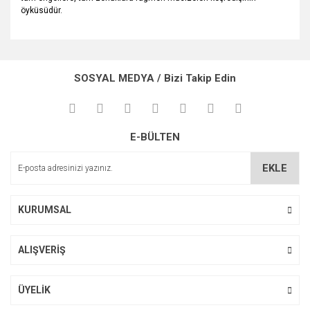
öyküsüdür.
Bu ürünün fiyat bilgisi, resim, ürün açıklamalarında ve diğer
konularda yetersiz gördüğünüz noktaları öneri formunu
Bu ürüne ilk yorumu siz yapın!
kullanarak tarafımıza iletebilirsiniz.
SOSYAL MEDYA / Bizi Takip Edin
Görüş ve önerileriniz için teşekkür ederiz.
Yorum Yaz
Ürün resmi kalitesiz, bozuk veya görüntülenemiyor.
E-BÜLTEN
Ürün açıklamasında eksik bilgiler bulunuyor.
Ürün bilgilerinde hatalar bulunuyor.
EKLE
Ürün fiyatı diğer sitelerden daha pahalı.
Bu ürüne benzer farklı alternatifler olmalı.
KURUMSAL
ALIŞVERİŞ
Gönder
ÜYELİK