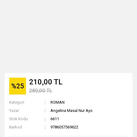
210,00 TL
%25
280,00 TL
Kategori
ROMAN
Yazar
Angelina Masal Nur Ayo
Stok Kodu
6611
Barkod
9786057569622