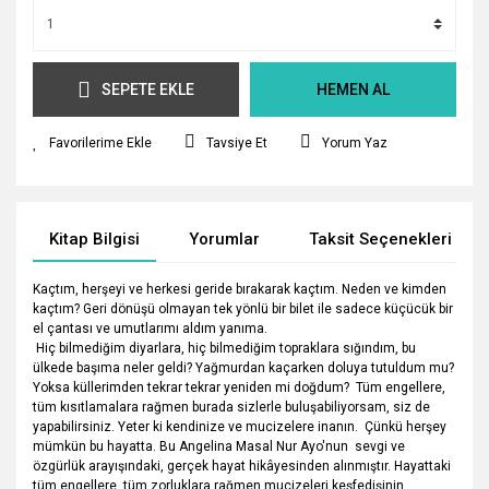
SEPETE EKLE
HEMEN AL
Tavsiye Et
Yorum Yaz
Kitap Bilgisi
Yorumlar
Taksit Seçenekleri
Kaçtım, herşeyi ve herkesi geride bırakarak kaçtım. Neden ve kimden
kaçtım? Geri dönüşü olmayan tek yönlü bir bilet ile sadece küçücük bir
el çantası ve umutlarımı aldım yanıma.
Hiç bilmediğim diyarlara, hiç bilmediğim topraklara sığındım, bu
ülkede başıma neler geldi? Yağmurdan kaçarken doluya tutuldum mu?
Yoksa küllerimden tekrar tekrar yeniden mi doğdum? Tüm engellere,
tüm kısıtlamalara rağmen burada sizlerle buluşabiliyorsam, siz de
yapabilirsiniz. Yeter ki kendinize ve mucizelere inanın. Çünkü herşey
mümkün bu hayatta. Bu Angelina Masal Nur Ayo'nun sevgi ve
özgürlük arayışındaki, gerçek hayat hikâyesinden alınmıştır. Hayattaki
tüm engellere, tüm zorluklara rağmen mucizeleri keşfedişinin