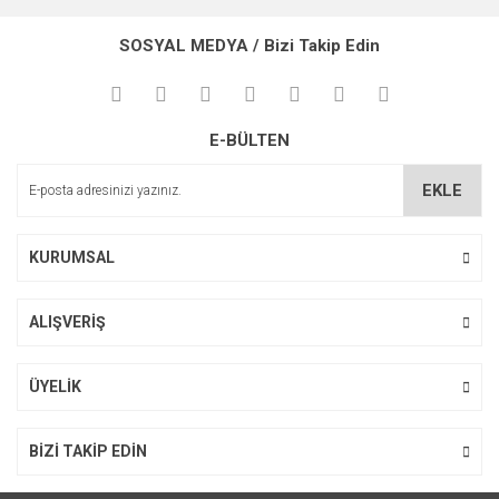
konularda yetersiz gördüğünüz noktaları öneri formunu
Bu ürüne ilk yorumu siz yapın!
kullanarak tarafımıza iletebilirsiniz.
SOSYAL MEDYA / Bizi Takip Edin
Görüş ve önerileriniz için teşekkür ederiz.
Yorum Yaz
Ürün resmi kalitesiz, bozuk veya görüntülenemiyor.
E-BÜLTEN
Ürün açıklamasında eksik bilgiler bulunuyor.
Ürün bilgilerinde hatalar bulunuyor.
EKLE
Ürün fiyatı diğer sitelerden daha pahalı.
Bu ürüne benzer farklı alternatifler olmalı.
KURUMSAL
ALIŞVERİŞ
Gönder
ÜYELİK
BİZİ TAKİP EDİN