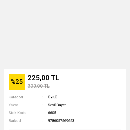
225,00 TL
%25
300,00 TL
Kategori
ÖYKÜ
Yazar
Sevil Bayer
Stok Kodu
6605
Barkod
9786057569653