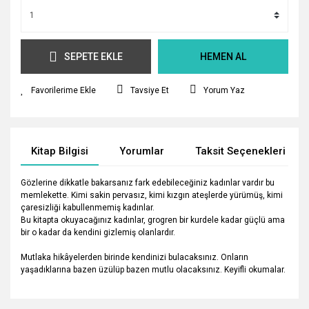
SEPETE EKLE
HEMEN AL
Tavsiye Et
Yorum Yaz
Kitap Bilgisi
Yorumlar
Taksit Seçenekleri
Gözlerine dikkatle bakarsanız fark edebileceğiniz kadınlar vardır bu
memlekette. Kimi sakin pervasız, kimi kızgın ateşlerde yürümüş, kimi
çaresizliği kabullenmemiş kadınlar.
Bu kitapta okuyacağınız kadınlar, grogren bir kurdele kadar güçlü ama
bir o kadar da kendini gizlemiş olanlardır.
Mutlaka hikâyelerden birinde kendinizi bulacaksınız. Onların
yaşadıklarına bazen üzülüp bazen mutlu olacaksınız. Keyifli okumalar.
Bu ürünün fiyat bilgisi, resim, ürün açıklamalarında ve diğer