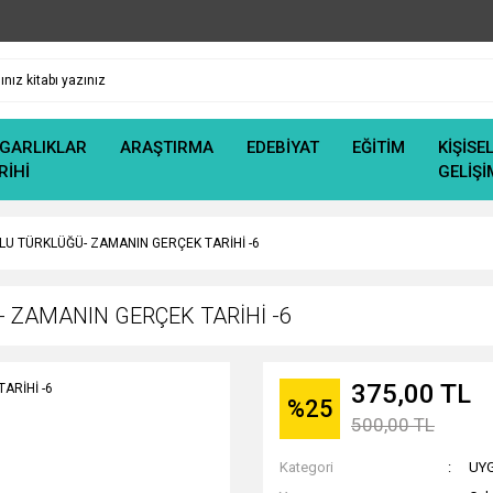
GARLIKLAR
ARAŞTIRMA
EDEBİYAT
EĞİTİM
KİŞİSE
RİHİ
GELİŞİ
U TÜRKLÜĞÜ- ZAMANIN GERÇEK TARİHİ -6
 ZAMANIN GERÇEK TARİHİ -6
375,00 TL
%25
500,00 TL
Kategori
UYG