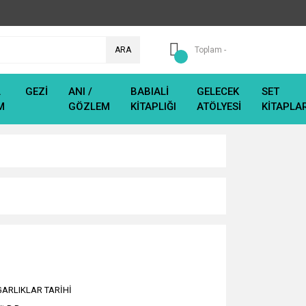
ARA
Toplam -
L
GEZİ
ANI /
BABIALİ
GELECEK
SET
M
GÖZLEM
KİTAPLIĞI
ATÖLYESİ
KİTAPLA
ARLIKLAR TARİHİ