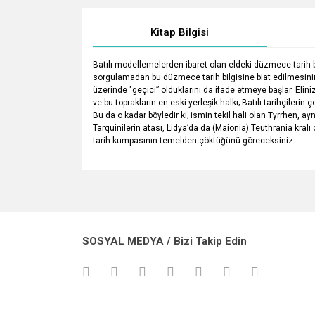
Kitap Bilgisi
Batılı modellemelerden ibaret olan eldeki düzmece tarih bil
sorgulamadan bu düzmece tarih bilgisine biat edilmesinin
üzerinde "geçici” olduklarını da ifade etmeye başlar. Elini
ve bu toprakların en eski yerleşik halkı; Batılı tarihçilerin
Bu da o kadar böyledir ki; ismin tekil hali olan Tyrrhen, 
Tarquinilerin atası, Lidya’da da (Maionia) Teuthrania kralı
tarih kumpasının temelden çöktüğünü göreceksiniz…
Bu ürünün fiyat bilgisi, resim, ürün açıklamalarında v
Görüş ve önerileriniz için teşekkür ederiz.
Ürün resmi kalitesiz, bozuk veya görüntülenemiyo
SOSYAL MEDYA / Bizi Takip Edin
Ürün açıklamasında eksik bilgiler bulunuyor.
Ürün bilgilerinde hatalar bulunuyor.
Ürün fiyatı diğer sitelerden daha pahalı.
Bu ürüne benzer farklı alternatifler olmalı.