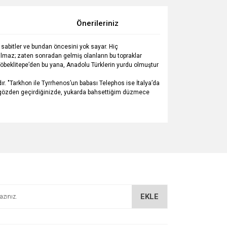
Önerileriniz
e sabitler ve bundan öncesini yok sayar. Hiç
almaz; zaten sonradan gelmiş olanların bu topraklar
n Göbeklitepe’den bu yana, Anadolu Türklerin yurdu olmuştur
ır. "Tarkhon ile Tyrrhenos’un babası Telephos ise İtalya’da
niden gözden geçirdiğinizde, yukarda bahsettiğim düzmece
za iletebilirsiniz.
EKLE