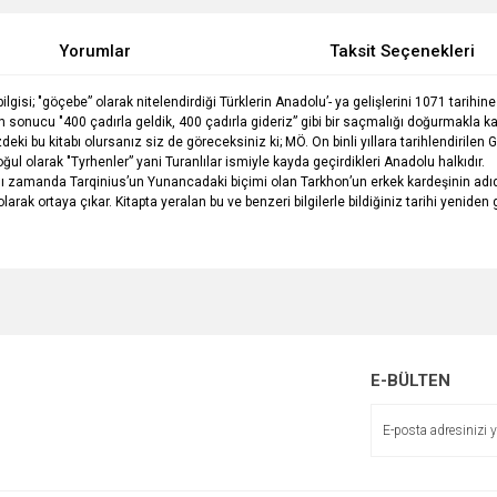
Yorumlar
Taksit Seçenekleri
gisi; "göçebe” olarak nitelendirdiği Türklerin Anadolu’- ya gelişlerini 1071 tarihin
 sonucu "400 çadırla geldik, 400 çadırla gideriz” gibi bir saçmalığı doğurmakla k
zdeki bu kitabı olursanız siz de göreceksiniz ki; MÖ. On binli yıllara tarihlendirile
 çoğul olarak "Tyrhenler” yani Turanlılar ismiyle kayda geçirdikleri Anadolu halkıdır.
aynı zamanda Tarqinius’un Yunancadaki biçimi olan Tarkhon’un erkek kardeşinin adıd
 olarak ortaya çıkar. Kitapta yeralan bu ve benzeri bilgilerle bildiğiniz tarihi ye
e diğer konularda yetersiz gördüğünüz noktaları öneri formunu kullanarak tarafımı
Bu ürüne ilk yorumu siz yapın!
r.
Yorum Yaz
E-BÜLTEN