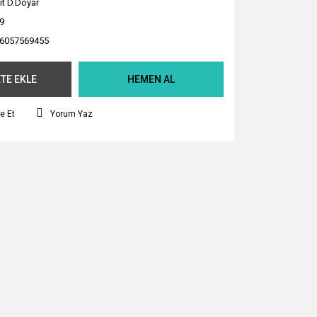
it D.Doyar
9
6057569455
TE EKLE
HEMEN AL
e Et
Yorum Yaz