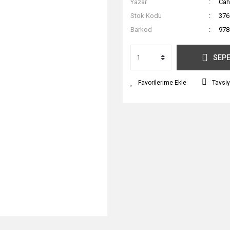
Yazar
Cah
Stok Kodu
376
Barkod
978
SEPE
Tavsiy