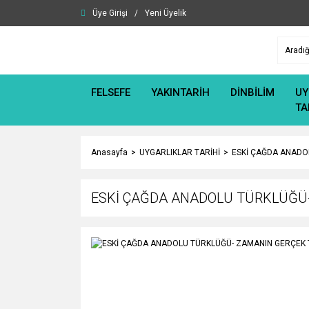
Üye Girişi
/
Yeni Üyelik
FELSEFE
YAKINTARİH
DİNBİLİM
UY
TA
Anasayfa
UYGARLIKLAR TARİHİ
ESKİ ÇAĞDA ANADOL
ESKİ ÇAĞDA ANADOLU TÜRKLÜĞÜ-