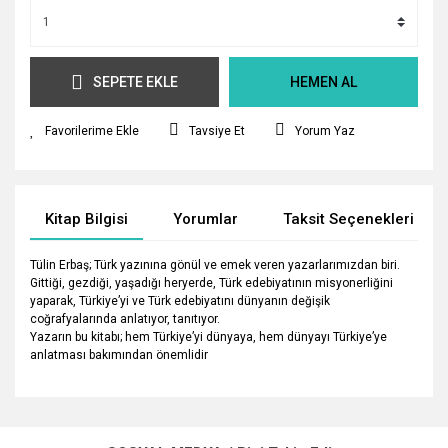
SEPETE EKLE
HEMEN AL
Tavsiye Et
Yorum Yaz
Kitap Bilgisi
Yorumlar
Taksit Seçenekleri
Tülin Erbaş; Türk yazınına gönül ve emek veren yazarlarımızdan biri.
Gittiği, gezdiği, yaşadığı heryerde, Türk edebiyatının misyonerliğini
yaparak, Türkiye’yi ve Türk edebiyatını dünyanın değişik
coğrafyalarında anlatıyor, tanıtıyor.
Yazarın bu kitabı; hem Türkiye’yi dünyaya, hem dünyayı Türkiye’ye
anlatması bakımından önemlidir
Bu ürünün fiyat bilgisi, resim, ürün açıklamalarında ve diğer
konularda yetersiz gördüğünüz noktaları öneri formunu
Bu ürüne ilk yorumu siz yapın!
kullanarak tarafımıza iletebilirsiniz.