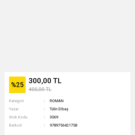
300,00 TL
%25
400,00 TL
Kategori
ROMAN
Yazar
Tülin Erbaş
Stok Kodu
3069
Barkod
9789756421758