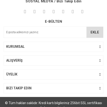
SOSYAL MEDYA / Bizi Takip Edin
Görüş ve önerileriniz için teşekkür ederiz.
Yorum Yaz
Ürün resmi kalitesiz, bozuk veya görüntülenemiyor.
E-BÜLTEN
Ürün açıklamasında eksik bilgiler bulunuyor.
Ürün bilgilerinde hatalar bulunuyor.
EKLE
Ürün fiyatı diğer sitelerden daha pahalı.
Bu ürüne benzer farklı alternatifler olmalı.
KURUMSAL
ALIŞVERİŞ
Gönder
ÜYELİK
BİZİ TAKİP EDİN
© Tüm hakları saklıdır. Kredi kartı bilgileriniz 256bit SSL sertifikası