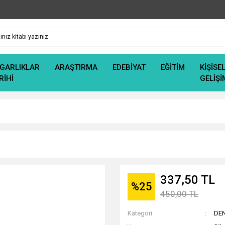
GARLIKLAR
ARAŞTIRMA
EDEBİYAT
EĞİTİM
KİŞİSE
RİHİ
GELİŞİ
337,50 TL
%25
450,00 TL
Kategori
DE