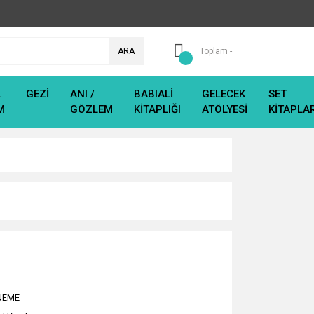
ARA
Toplam -
L
GEZİ
ANI /
BABIALİ
GELECEK
SET
M
GÖZLEM
KİTAPLIĞI
ATÖLYESİ
KİTAPLA
NEME