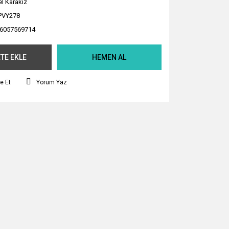
el Karakız
PVY278
6057569714
TE EKLE
HEMEN AL
e Et
Yorum Yaz