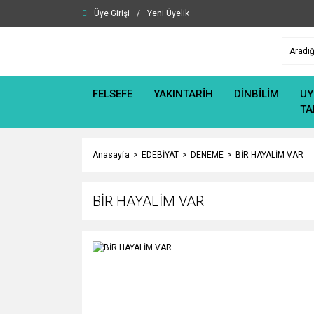
Üye Girişi
/
Yeni Üyelik
FELSEFE
YAKINTARİH
DİNBİLİM
UY
TA
Anasayfa
EDEBİYAT
DENEME
BİR HAYALİM VAR
BİR HAYALİM VAR