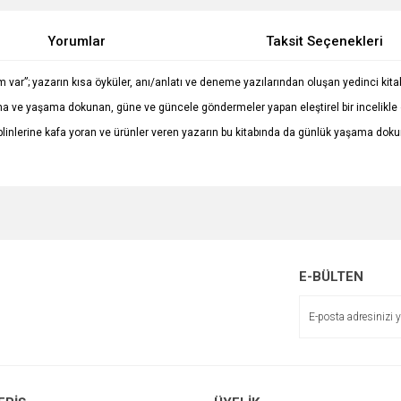
Yorumlar
Taksit Seçenekleri
m var”; yazarın kısa öyküler, anı/anlatı ve deneme yazılarından oluşan yedinci kitab
ana ve yaşama dokunan, güne ve güncele göndermeler yapan eleştirel bir incelikle 
siplinlerine kafa yoran ve ürünler veren yazarın bu kitabında da günlük yaşama doku
e diğer konularda yetersiz gördüğünüz noktaları öneri formunu kullanarak tarafımı
Bu ürüne ilk yorumu siz yapın!
r.
Yorum Yaz
E-BÜLTEN