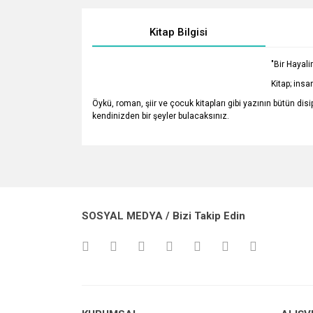
Kitap Bilgisi
"Bir Hayali
Kitap; ins
Öykü, roman, şiir ve çocuk kitapları gibi yazının bütün di
kendinizden bir şeyler bulacaksınız.
Bu ürünün fiyat bilgisi, resim, ürün açıklamalarında v
Görüş ve önerileriniz için teşekkür ederiz.
Ürün resmi kalitesiz, bozuk veya görüntülenemiyo
SOSYAL MEDYA / Bizi Takip Edin
Ürün açıklamasında eksik bilgiler bulunuyor.
Ürün bilgilerinde hatalar bulunuyor.
Ürün fiyatı diğer sitelerden daha pahalı.
Bu ürüne benzer farklı alternatifler olmalı.