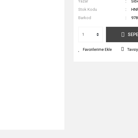
Yazar
Sib
Stok Kodu
HN
Barkod
978
SEPE
Tavsiy