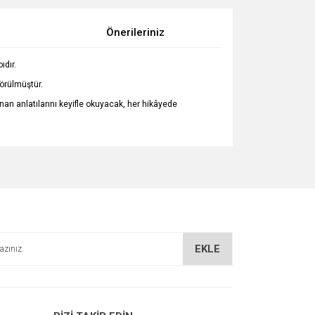
Önerileriniz
ıdır.
örülmüştür.
nan anlatılarını keyifle okuyacak, her hikâyede
za iletebilirsiniz.
EKLE