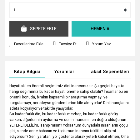
SEPETE EKLE
HEMEN AL
Tavsiye Et
Yorum Yaz
Kitap Bilgisi
Yorumlar
Taksit Seçenekleri
Hayattaki en önemli seçimimiz dini inancımızdır. Şu geçici hayatta
hangi seçimimiz bu kadar hayati öneme sahip olabilir? İnsanlar bu en
önemli konuda, bırakın kapsamlı bir araştırma yapmayı ve
sorgulamayı, neredeyse gündemlerine bile almıyorlar! Dini inançlarını
adeta kopyalıyor ve taklitle yaşıyorlar.
Bu kadar farklı din, bu kadar farklı mezhep, bu kadar farklı görüş
varken; diğerlerinin uydurma ve senin inancının en doğru olduğunun
YETERLİ DELİLİNE sahip misin? Yoksa tüm dünyadaki insanların çoğu
gibi, sende anne babanın ve toplumun inancını taklitle takip mi
ediyorsun? Seni yaratanı yol gösterici olarak yeterli kabul etmen, O’na