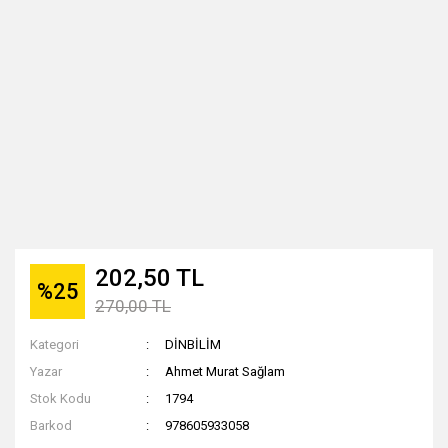
202,50 TL
%25
270,00 TL
Kategori
DİNBİLİM
Yazar
Ahmet Murat Sağlam
Stok Kodu
1794
Barkod
978605933058