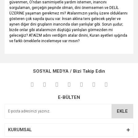
güvenmen, O’ndan samimiyetle yardım istemen, inancını
sorgulaman, gerçeğin peşinde olman, dini önemsemen ve DELİL
ÜZERİNE yaşaman gerekmez mi? Atalarımızın yanlış üzere olduklarını
gösteren çok sayıda ipucu var. İnsan aklına ters gelecek şeyler ve
aynen diğer dini grupların inancında olan yanlışlar gibi. Sorun şudur;
bizde onlar gibi atalarımızın düştüğü yanlışları görmezden mi
geleceğiz? ATAİZM adını verdiğim atalar dinini, Kuran ayetleri ışığında
ve farklı örneklerle incelemeye var mısın?
Bu ürünün fiyat bilgisi, resim, ürün açıklamalarında ve diğer
konularda yetersiz gördüğünüz noktaları öneri formunu
Bu ürüne ilk yorumu siz yapın!
kullanarak tarafımıza iletebilirsiniz.
SOSYAL MEDYA / Bizi Takip Edin
Görüş ve önerileriniz için teşekkür ederiz.
Yorum Yaz
Ürün resmi kalitesiz, bozuk veya görüntülenemiyor.
E-BÜLTEN
Ürün açıklamasında eksik bilgiler bulunuyor.
Ürün bilgilerinde hatalar bulunuyor.
EKLE
Ürün fiyatı diğer sitelerden daha pahalı.
Bu ürüne benzer farklı alternatifler olmalı.
KURUMSAL