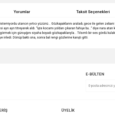
Yorumlar
Taksit Seçenekleri
stemiyordu utancın yırtıcı yüzünü… Gözkapaklarını araladı; gece ile gelen zebani g
si ayrı ayrı titreyerek aldı. "İşte kocamı yoldan çıkaran fahişe bu…” diye nara atan 
örmek için günışığını siyaha boyadı gözkapaklarıyla… Tılsımlı bir ses gördü kulaklar
 inledi. Dönüp baktı ona, sonra bal rengi gözlerine karıştı gitti.
e diğer konularda yetersiz gördüğünüz noktaları öneri formunu kullanarak tarafımı
Bu ürüne ilk yorumu siz yapın!
r.
Yorum Yaz
E-BÜLTEN
ERİŞ
ÜYELİK