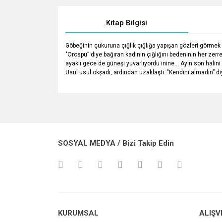
Kitap Bilgisi
Göbeğinin çukuruna çığlık çığlığa yapışan gözleri görmek i
"Orospu” diye bağıran kadının çığlığını bedeninin her zerre
ayaklı gece de güneşi yuvarlıyordu inine… Ayın son halini g
Usul usul okşadı, ardından uzaklaştı. "Kendini almadın” diye
Bu ürünün fiyat bilgisi, resim, ürün açıklamalarında v
Görüş ve önerileriniz için teşekkür ederiz.
Ürün resmi kalitesiz, bozuk veya görüntülenemiyo
SOSYAL MEDYA / Bizi Takip Edin
Ürün açıklamasında eksik bilgiler bulunuyor.
Ürün bilgilerinde hatalar bulunuyor.
Ürün fiyatı diğer sitelerden daha pahalı.
Bu ürüne benzer farklı alternatifler olmalı.
KURUMSAL
ALIŞV