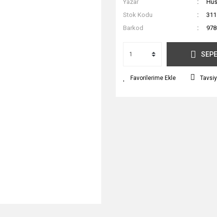
Yazar
Hüs
Stok Kodu
311
Barkod
978
SEPE
Tavsiy