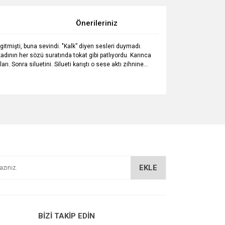
Önerileriniz
itmişti, buna sevindi. "Kalk” diyen sesleri duymadı.
kadının her sözü suratında tokat gibi patlıyordu. Karınca
ı. Sonra siluetini. Silueti karıştı o sese aktı zihnine…
za iletebilirsiniz.
EKLE
BİZİ TAKİP EDİN