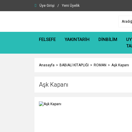
Üye Girişi
/
Yeni Üyelik
FELSEFE
YAKINTARİH
DİNBİLİM
UY
TA
Anasayfa
BABIALİ KİTAPLIĞI
ROMAN
Aşk Kapanı
Aşk Kapanı