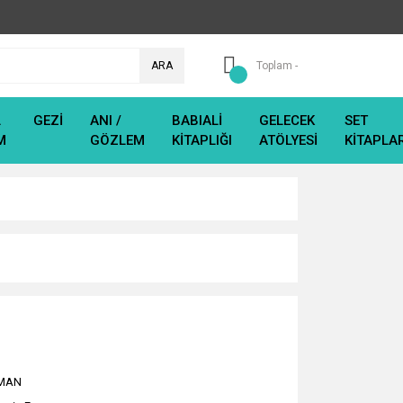
ARA
Toplam -
L
GEZİ
ANI /
BABIALİ
GELECEK
SET
M
GÖZLEM
KİTAPLIĞI
ATÖLYESİ
KİTAPLA
MAN