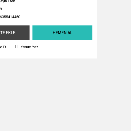
eyin Eren
8
6055414450
TE EKLE
HEMEN AL
e Et
Yorum Yaz