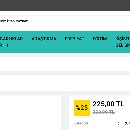
GARLIKLAR
ARAŞTIRMA
EDEBİYAT
EĞİTİM
KİŞİSE
RİHİ
GELİŞİ
225,00 TL
%25
300,00 TL
Kategori
RO