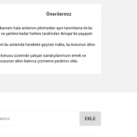
Önerileriniz
bu kavram hala anlamını yitirmeden aynı tanımlama ile bu
e ve şairlere kadar herkes tarafından Avrupa'da yaşayan
i bu anlamda harekete geçiren nokta, bu konunun altını
et konusu üzerinde çalışan sanatçılarımızın emek ve
 konusunun altını kalınca çizmeme yardımcı oldu.
za iletebilirsiniz.
EKLE