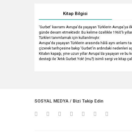
Kitap Bilgisi
'Gurbet' kavramı Avrupa'da yaşayan Türklerin Avrupa'ya ilk
günde devam etmektedir. Bu kelime özellikle 1960'lı yıll
Türkleri tanımlamak için kullanılmıştır.
Avrupa'da yaşayan Türklerin arasında hâlâ aynı anlamı 
çizerek tarihçesine bakıp 'Gurbet'in ardındaki nedenleri a
Kitabın kapağı, yine uzun yıllar Avrupa'da yaşayan ve bu
desteği ile 'Artık Gurbet Yok! (mu?) isimli sergi ve kitap
Bu ürünün fiyat bilgisi, resim, ürün açıklamalarında v
Görüş ve önerileriniz için teşekkür ederiz.
Ürün resmi kalitesiz, bozuk veya görüntülenemiyo
SOSYAL MEDYA / Bizi Takip Edin
Ürün açıklamasında eksik bilgiler bulunuyor.
Ürün bilgilerinde hatalar bulunuyor.
Ürün fiyatı diğer sitelerden daha pahalı.
Bu ürüne benzer farklı alternatifler olmalı.