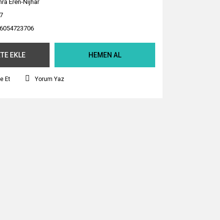
ra Eren-Nijhar
7
6054723706
TE EKLE
HEMEN AL
e Et
Yorum Yaz