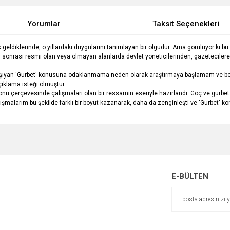
Yorumlar
Taksit Seçenekleri
 geldiklerinde, o yıllardaki duygularını tanımlayan bir olgudur. Ama görülüyor ki 
ar sonrası resmi olan veya olmayan alanlarda devlet yöneticilerinden, gazeteciler
taşıyan 'Gurbet' konusuna odaklanmama neden olarak araştırmaya başlamam ve ben
çıklama isteği olmuştur.
 konu çerçevesinde çalışmaları olan bir ressamın eseriyle hazırlandı. Göç ve gurb
 çalışmalarım bu şekilde farklı bir boyut kazanarak, daha da zenginleşti ve 'Gurbet'
e diğer konularda yetersiz gördüğünüz noktaları öneri formunu kullanarak tarafımı
Bu ürüne ilk yorumu siz yapın!
r.
Yorum Yaz
E-BÜLTEN