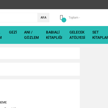
ARA
Toplam -
L
GEZİ
ANI /
BABIALİ
GELECEK
SET
M
GÖZLEM
KİTAPLIĞI
ATÖLYESİ
KİTAPLA
NEME