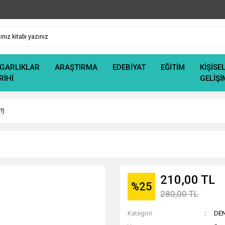
GARLIKLAR
ARAŞTIRMA
EDEBİYAT
EĞİTİM
KİŞİSE
RİHİ
GELİŞİ
?)
210,00 TL
%25
280,00 TL
Kategori
DE