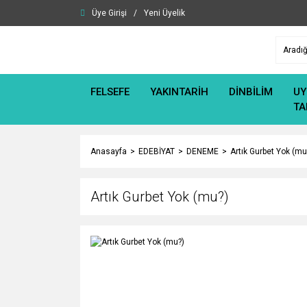
Üye Girişi
/
Yeni Üyelik
FELSEFE
YAKINTARİH
DİNBİLİM
UY
TA
Anasayfa
EDEBİYAT
DENEME
Artık Gurbet Yok (mu
Artık Gurbet Yok (mu?)