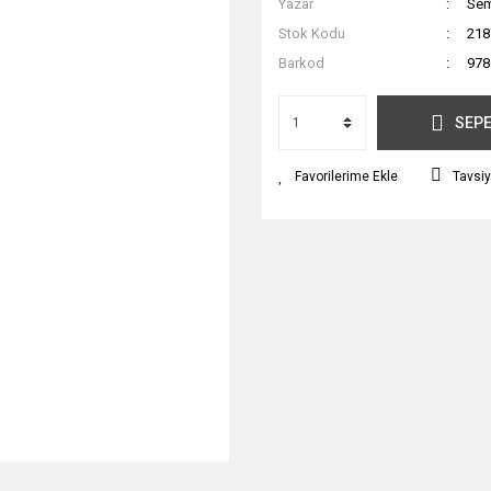
Yazar
Sem
Stok Kodu
218
Barkod
978
SEPE
Tavsiy