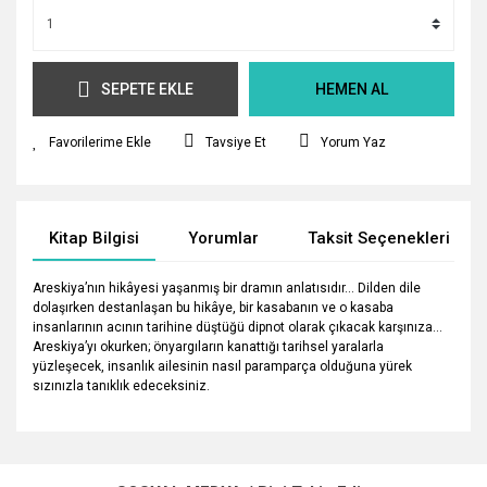
SEPETE EKLE
HEMEN AL
Tavsiye Et
Yorum Yaz
Kitap Bilgisi
Yorumlar
Taksit Seçenekleri
Areskiya’nın hikâyesi yaşanmış bir dramın anlatısıdır... Dilden dile
dolaşırken destanlaşan bu hikâye, bir kasabanın ve o kasaba
insanlarının acının tarihine düştüğü dipnot olarak çıkacak karşınıza...
Areskiya’yı okurken; önyargıların kanattığı tarihsel yaralarla
yüzleşecek, insanlık ailesinin nasıl paramparça olduğuna yürek
sızınızla tanıklık edeceksiniz.
Bu ürünün fiyat bilgisi, resim, ürün açıklamalarında ve diğer
konularda yetersiz gördüğünüz noktaları öneri formunu
Bu ürüne ilk yorumu siz yapın!
kullanarak tarafımıza iletebilirsiniz.