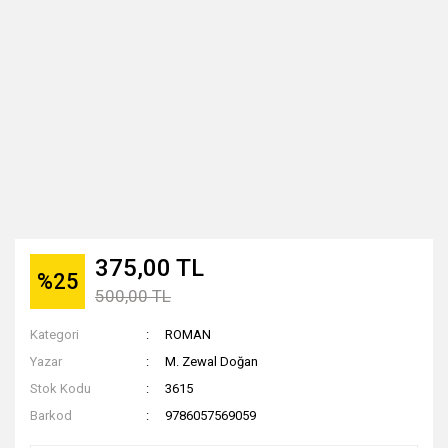
375,00 TL
%25
500,00 TL
Kategori
ROMAN
Yazar
M. Zewal Doğan
Stok Kodu
3615
Barkod
9786057569059