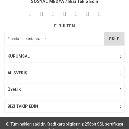
SOSYAL MEDYA / Bizi Takip Edin
Görüş ve önerileriniz için teşekkür ederiz.
Yorum Yaz
Ürün resmi kalitesiz, bozuk veya görüntülenemiyor.
E-BÜLTEN
Ürün açıklamasında eksik bilgiler bulunuyor.
Ürün bilgilerinde hatalar bulunuyor.
EKLE
Ürün fiyatı diğer sitelerden daha pahalı.
Bu ürüne benzer farklı alternatifler olmalı.
KURUMSAL
ALIŞVERİŞ
Gönder
ÜYELİK
BİZİ TAKİP EDİN
© Tüm hakları saklıdır. Kredi kartı bilgileriniz 256bit SSL sertifikası