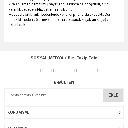
Zira acılardan damıtılmış hayatların, sevince dair coşkusu, zifiri
karanlık gecede yıldız patlaması gibidir…
Mücadele artık farklı bedenlerde ve farklı pınarlarda akacaktı. Dur
durak bilmeden dört mevsim dörtnala koşarak kuşaktan kuşağa
aktarılarak...
Bu ürünün fiyat bilgisi, resim, ürün açıklamalarında ve diğer
konularda yetersiz gördüğünüz noktaları öneri formunu
Bu ürüne ilk yorumu siz yapın!
kullanarak tarafımıza iletebilirsiniz.
SOSYAL MEDYA / Bizi Takip Edin
Görüş ve önerileriniz için teşekkür ederiz.
Yorum Yaz
Ürün resmi kalitesiz, bozuk veya görüntülenemiyor.
E-BÜLTEN
Ürün açıklamasında eksik bilgiler bulunuyor.
Ürün bilgilerinde hatalar bulunuyor.
EKLE
Ürün fiyatı diğer sitelerden daha pahalı.
Bu ürüne benzer farklı alternatifler olmalı.
KURUMSAL