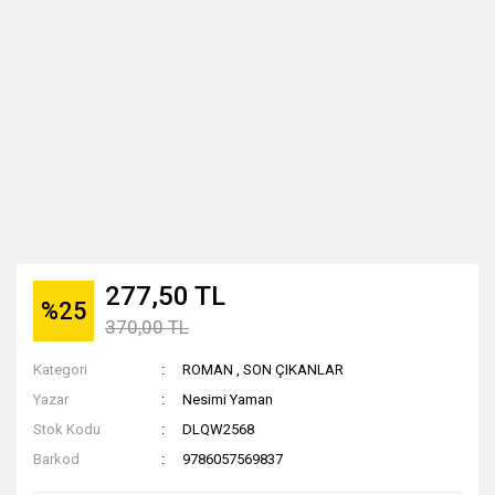
277,50 TL
%25
370,00 TL
Kategori
ROMAN
,
SON ÇIKANLAR
Yazar
Nesimi Yaman
Stok Kodu
DLQW2568
Barkod
9786057569837