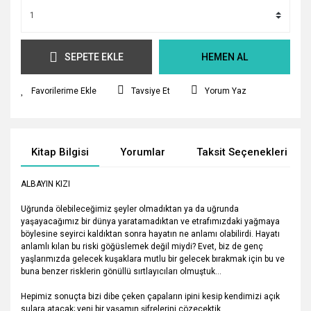
SEPETE EKLE
HEMEN AL
Tavsiye Et
Yorum Yaz
Kitap Bilgisi
Yorumlar
Taksit Seçenekleri
ALBAYIN KIZI
Uğrunda ölebileceğimiz şeyler olmadıktan ya da uğrunda
yaşayacağımız bir dünya yaratamadıktan ve etrafımızdaki yağmaya
böylesine seyirci kaldıktan sonra hayatın ne anlamı olabilirdi. Hayatı
anlamlı kılan bu riski göğüslemek değil miydi? Evet, biz de genç
yaşlarımızda gelecek kuşaklara mutlu bir gelecek bırakmak için bu ve
buna benzer risklerin gönüllü sırtlayıcıları olmuştuk...
Hepimiz sonuçta bizi dibe çeken çapaların ipini kesip kendimizi açık
sulara atacak; yeni bir yaşamın şifrelerini çözecektik...