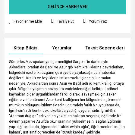
GELİNCE HABER VER
Tavsiye Et
Yorum Yaz
Kitap Bilgisi
Yorumlar
Taksit Seçenekleri
Sümerler; Mezopotamya egemenliğini Sargon I’in darbesiyle
Akkadlara, oradan da Babil ve Asur gibi kent krallıklarına devrederken,
bölgedeki ezoterik rüzgârın çevreye de yayılacağından haberdar
değillerdi. Krallık ve beyliklerin istikrarsızlık içinde bulunmaları
nedeniyle, Akkadlardan sonra Asur ve Babil adlı iki kent krallığı ortaya
çıktı. Bölgede yaşamın savaşlara endekslendiğini belirten tarihsel
kaynaklar, diğer uygarlıklardan farklı olarak, savaşmak için askeri
eğitime verilen önemi Asur kent krallığının her bölgesinde görmenin
mümkün olduğunu bildirmektedir. Eğitimdeki farklı bir uygulama da,
İgmil-sin’in Ur kentindeki okullarda yaptığı uygulamadır. İgmil-Sin,
"Adaman-dug-ga” adı verilen yazıcıları halktan seçerek, eğitimde bir
devrim yapar ve Asur’da okur oranının yükselmesini sağlar. Eğitimin
yapıldığı okullarda, öğrenciler "tablet evinin oğlu”, öğretmenler "okulun
babası”, üst sınıf öğrencileri de "büyük kardeş” şeklinde