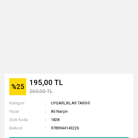
195,00 TL
%25
260,00 TL
Kategori
UYGARLIKLAR TARİHİ
Yazar
Ali Narçın
Stok Kodu
1828
Barkod
9789944143226