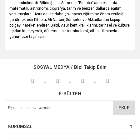
sınıflandırılırlardı. Bilindiği gibi Sümerler "Edduba” adlı okullarda
matematik, astronomi, coğrafya, tarım ve benzeri dallarda eğitim
yaptırmışlardı. Asur’da ise daha çok savaş eğitimine önem verildiği
görülmektedir.Kitapta; Ali Narçın, Sümerler ve Akkadlardan kopup
bölgeyi hareketlendiren Babil, Asur kent krallıklarını, tarihsel ve kültürel
açıdan inceleyerek, döneme dair terminolojiyi, alfabetik sırayla
günümüze taşımıştır
Bu ürünün fiyat bilgisi, resim, ürün açıklamalarında ve diğer
konularda yetersiz gördüğünüz noktaları öneri formunu
Bu ürüne ilk yorumu siz yapın!
kullanarak tarafımıza iletebilirsiniz.
SOSYAL MEDYA / Bizi Takip Edin
Görüş ve önerileriniz için teşekkür ederiz.
Yorum Yaz
Ürün resmi kalitesiz, bozuk veya görüntülenemiyor.
E-BÜLTEN
Ürün açıklamasında eksik bilgiler bulunuyor.
Ürün bilgilerinde hatalar bulunuyor.
EKLE
Ürün fiyatı diğer sitelerden daha pahalı.
Bu ürüne benzer farklı alternatifler olmalı.
KURUMSAL