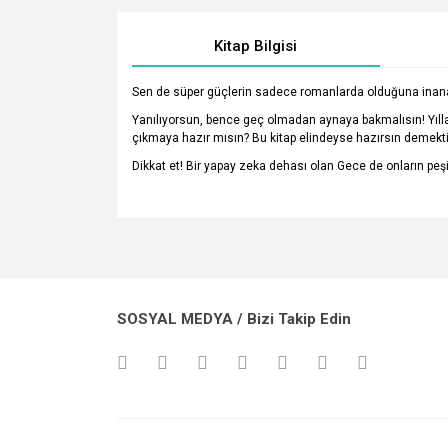
Kitap Bilgisi
Sen de süper güçlerin sadece romanlarda olduğuna inan
Yanılıyorsun, bence geç olmadan aynaya bakmalısın! Yıllar
çıkmaya hazır mısın? Bu kitap elindeyse hazırsın demekti
Dikkat et! Bir yapay zeka dehası olan Gece de onların pe
Bu ürünün fiyat bilgisi, resim, ürün açıklamalarında v
Görüş ve önerileriniz için teşekkür ederiz.
Ürün resmi kalitesiz, bozuk veya görüntülenemiyo
SOSYAL MEDYA / Bizi Takip Edin
Ürün açıklamasında eksik bilgiler bulunuyor.
Ürün bilgilerinde hatalar bulunuyor.
Ürün fiyatı diğer sitelerden daha pahalı.
Bu ürüne benzer farklı alternatifler olmalı.