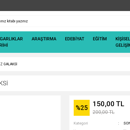
GARLIKLAR
ARAŞTIRMA
EDEBİYAT
EĞİTİM
KİŞİSE
RİHİ
GELİŞİ
IZ GALAKSİ
KSİ
150,00 TL
%25
200,00 TL
Kategori
SO