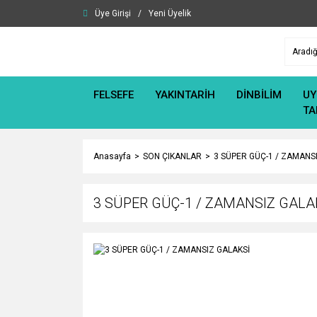
Üye Girişi
/
Yeni Üyelik
FELSEFE
YAKINTARİH
DİNBİLİM
UY
TA
Anasayfa
SON ÇIKANLAR
3 SÜPER GÜÇ-1 / ZAMANS
3 SÜPER GÜÇ-1 / ZAMANSIZ GALA