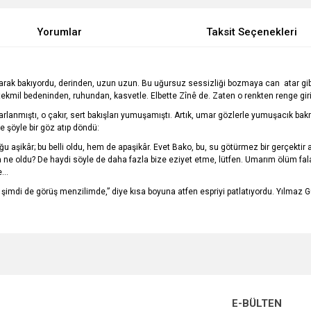
Yorumlar
Taksit Seçenekleri
rayarak bakıyordu, derinden, uzun uzun. Bu uğursuz sessizliği bozmaya can atar gib
tekmil bedeninden, ruhundan, kasvetle. Elbette Zînê de. Zaten o renkten renge giri
toparlanmıştı, o çakır, sert bakışları yumuşamıştı. Artık, umar gözlerle yumuşacık 
 şöyle bir göz atıp döndü:
duğu aşikâr; bu belli oldu, hem de apaşikâr. Evet Bako, bu, su götürmez bir gerçektir a
 oldu? De haydi söyle de daha fazla bize eziyet etme, lütfen. Umarım ölüm falan y
...
 şimdi de görüş menzilimde,” diye kısa boyuna atfen espriyi patlatıyordu. Yılmaz
e diğer konularda yetersiz gördüğünüz noktaları öneri formunu kullanarak tarafımı
Bu ürüne ilk yorumu siz yapın!
r.
Yorum Yaz
E-BÜLTEN