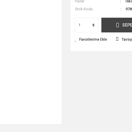
Yazar
İsk
Stok Kodu
978
SEPE
Tavsiy