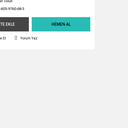
an Tolun
-605-9760-68-3
TE EKLE
HEMEN AL
e Et
Yorum Yaz