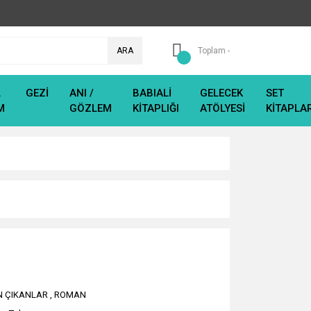
ARA
Toplam -
L
GEZİ
ANI /
BABIALİ
GELECEK
SET
M
GÖZLEM
KİTAPLIĞI
ATÖLYESİ
KİTAPLA
N ÇIKANLAR
,
ROMAN