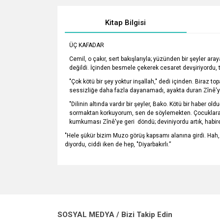
Kitap Bilgisi
ÜÇ KAFADAR
Cemil, o çakır, sert bakışlarıyla; yüzünden bir şeyler a
değildi. İçinden besmele çekerek cesaret devşiriyordu, 
"Çok kötü bir şey yoktur inşallah," dedi içinden. Biraz 
sessizliğe daha fazla dayanamadı, ayakta duran Zînê'ye
"Dilinin altında vardır bir şeyler, Bako. Kötü bir haber ol
sormaktan korkuyorum, sen de söylemekten. Çocuklara ne
kumkuması Zînê'ye geri döndü; deviniyordu artık, habire
"Hele şükür bizim Muzo görüş kapsamı alanına girdi. Hah,
diyordu, ciddi iken de hep, "Diyarbakırlı.”
Bu ürünün fiyat bilgisi, resim, ürün açıklamalarında v
Görüş ve önerileriniz için teşekkür ederiz.
Ürün resmi kalitesiz, bozuk veya görüntülenemiyo
SOSYAL MEDYA / Bizi Takip Edin
Ürün açıklamasında eksik bilgiler bulunuyor.