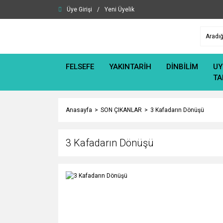
Üye Girişi
/
Yeni Üyelik
FELSEFE
YAKINTARİH
DİNBİLİM
UY
TA
Anasayfa
SON ÇIKANLAR
3 Kafadarın Dönüşü
3 Kafadarın Dönüşü