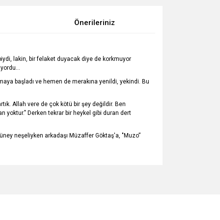
Önerileriniz
iydi, lakin, bir felaket duyacak diye de korkmuyor
yordu...
bakmaya başladı ve hemen de merakına yenildi, yekindi. Bu
rtık. Allah vere de çok kötü bir şey değildir. Ben
oktur." Derken tekrar bir heykel gibi duran dert
 Güney neşeliyken arkadaşı Müzaffer Göktaş'a, "Muzo”
za iletebilirsiniz.