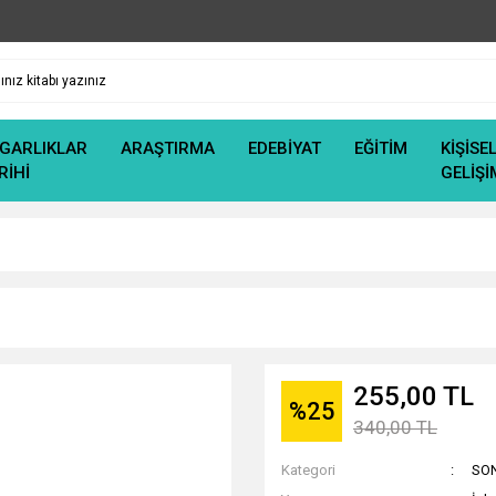
GARLIKLAR
ARAŞTIRMA
EDEBİYAT
EĞİTİM
KİŞİSE
RİHİ
GELİŞİ
255,00 TL
%25
340,00 TL
Kategori
SO