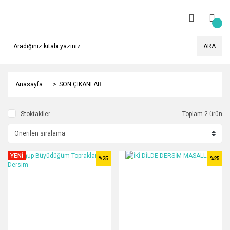
ARA
Anasayfa
SON ÇIKANLAR
Stoktakiler
Toplam 2 ürün
YENİ
%25
%25