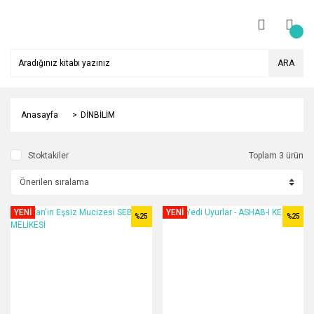
ARA
Anasayfa
DİNBİLİM
Stoktakiler
Toplam 3 ürün
YENİ
YENİ
%25
%25