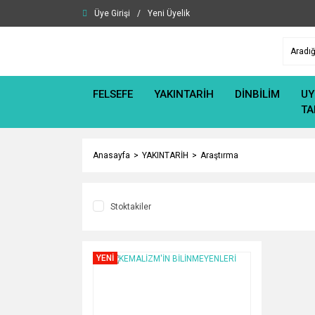
Üye Girişi
/
Yeni Üyelik
FELSEFE
YAKINTARİH
DİNBİLİM
UY
TA
Anasayfa
YAKINTARİH
Araştırma
Stoktakiler
YENİ