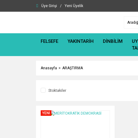
Üye Girişi
/
Yeni Üyelik
FELSEFE
YAKINTARİH
DİNBİLİM
UY
TA
Anasayfa
ARAŞTIRMA
Stoktakiler
YENİ